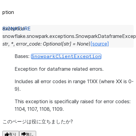
ption
exception
snowflake.snowpark.exceptions.
SnowparkDataframeExcep
str
,
*
,
error_code
:
Optional
[
str
]
=
None
)
[source]
Bases:
SnowparkClientException
Exception for dataframe related errors.
Includes all error codes in range 11XX (where XX is 0-
9).
This exception is specifically raised for error codes:
1104, 1107, 1108, 1109.
このページは役に立ちましたか?
有り
無し