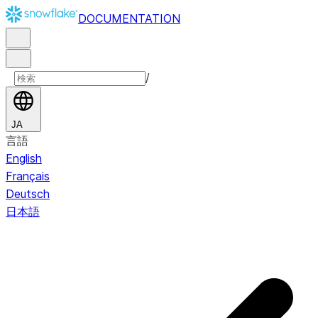
DOCUMENTATION
/
JA
言語
English
Français
Deutsch
日本語