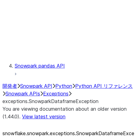
exceptions.SnowparkSQLUnexpe
exceptions.SnowparkServerExce
exceptions.SnowparkSessionEx
exceptions.SnowparkTableExce
exceptions.SnowparkUploadFile
exceptions.SnowparkUploadUdf
Testing
Snowpark pandas API
開発者
Snowpark API
Python
Python API リファレンス
Snowpark APIs
Exceptions
exceptions.SnowparkDataframeException
You are viewing documentation about an older version
(1.44.0).
View latest version
snowflake.snowpark.exceptions.SnowparkDataframeExce