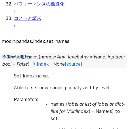
パフォーマンスの最適化
コストと請求
modin.pandas.Index.set_names
Index.
set_names
(
names
:
Any
,
level
:
Any
=
None
,
inplace
:
bool
=
False
)
→
Index
|
None
[source]
Set Index name.
Able to set new names partially and by level.
Parameters
names
(
label
or
list of label
or
dict-
like for MultiIndex
) – Name(s) to
set.