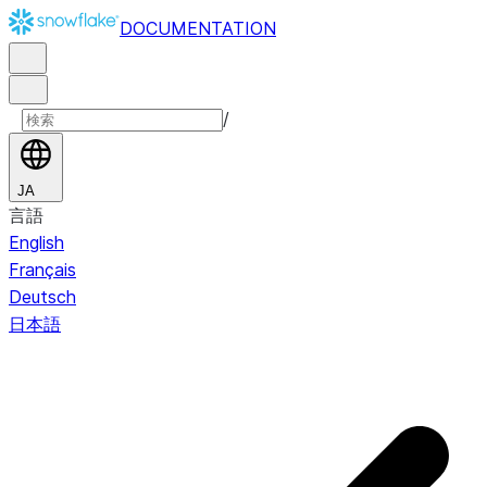
DOCUMENTATION
/
JA
言語
English
Français
Deutsch
日本語