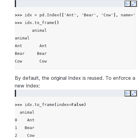
Copy
E
>>> 
idx
=
pd
.
Index
([
'Ant'
,
'Bear'
,
'Cow'
],
name
=
'a
>>> 
idx
.
to_frame
()
       animal
animal
Ant       Ant
Bear     Bear
Cow       Cow
By default, the original Index is reused. To enforce a
new Index:
Copy
E
>>> 
idx
.
to_frame
(
index
=
False
)
  animal
0    Ant
1   Bear
2    Cow