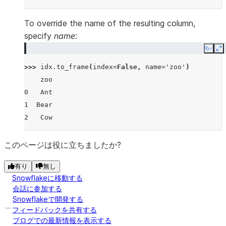
To override the name of the resulting column,
specify
name
:
Copy
E
>>> 
idx
.
to_frame
(
index
=
False
,
name
=
'zoo'
)
    zoo
0   Ant
1  Bear
2   Cow
このページは役に立ちましたか?
有り
無し
Snowflakeに移動する
会話に参加する
Snowflakeで開発する
フィードバックを共有する
ブログでの最新情報を表示する