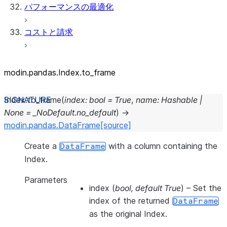
パフォーマンスの最適化
コストと請求
modin.pandas.Index.to_frame
Index.
to_frame
(
index
:
bool
=
True
,
name
:
Hashable
|
None
=
_NoDefault.no_default
)
→
modin.pandas.DataFrame
[source]
Create a
with a column containing the
DataFrame
Index.
Parameters
index
(
bool
,
default True
) – Set the
index of the returned
DataFrame
as the original Index.