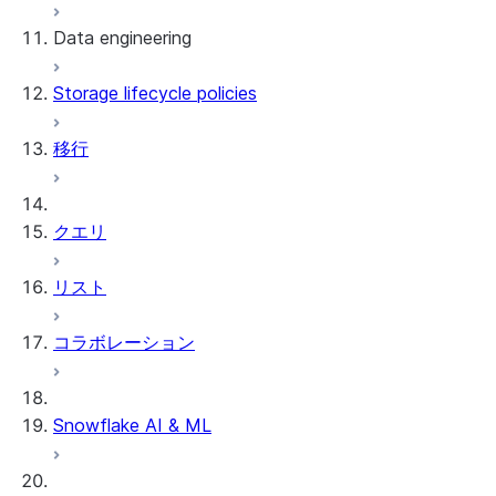
Data engineering
Snowflake Openflow
Storage lifecycle policies
Apache Iceberg™
データのロード
移行
動的テーブル
Apache Iceberg™ Tables
Streams and tasks
Snowflake Open Catalog
クエリ
Row timestamps
リスト
DCM Projects
コラボレーション
Snowflakeでのdbtプロジェクト
データのアンロード
Snowflake AI & ML