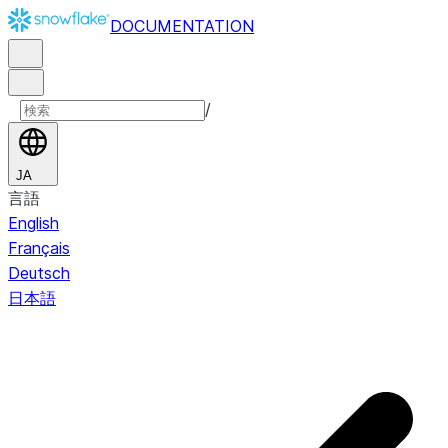
DOCUMENTATION
/
JA
言語
English
Français
Deutsch
日本語