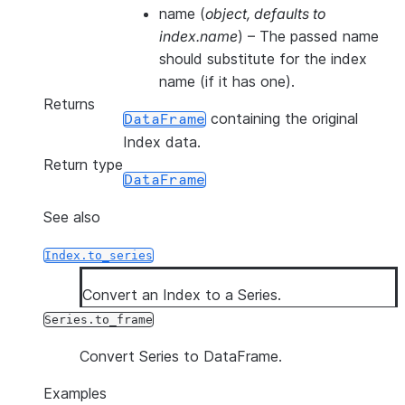
name
(
object
,
defaults to
index.name
) – The passed name
should substitute for the index
name (if it has one).
Returns
containing the original
DataFrame
Index data.
Return type
DataFrame
See also
Index.to_series
Convert an Index to a Series.
Series.to_frame
Convert Series to DataFrame.
Examples