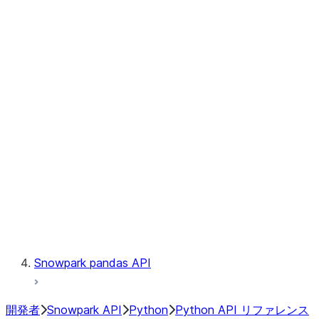
Observability
Files
Catalog
LINEAGE
Context
Exceptions
Testing
Snowpark pandas API
開発者
Snowpark API
Python
Python API リファレンス