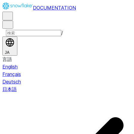
DOCUMENTATION
/
JA
言語
English
Français
Deutsch
日本語