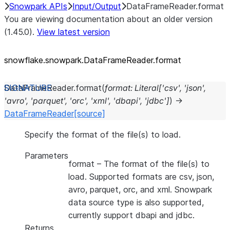
Snowpark APIs
Input/Output
DataFrameReader.format
You are viewing documentation about an older version
(1.45.0).
View latest version
snowflake.snowpark.DataFrameReader.format
DataFrameReader.
format
(
format
:
Literal
[
'csv'
,
'json'
,
'avro'
,
'parquet'
,
'orc'
,
'xml'
,
'dbapi'
,
'jdbc'
]
)
→
DataFrameReader
[source]
Specify the format of the file(s) to load.
Parameters
format
– The format of the file(s) to
load. Supported formats are csv, json,
avro, parquet, orc, and xml. Snowpark
data source type is also supported,
currently support dbapi and jdbc.
Returns