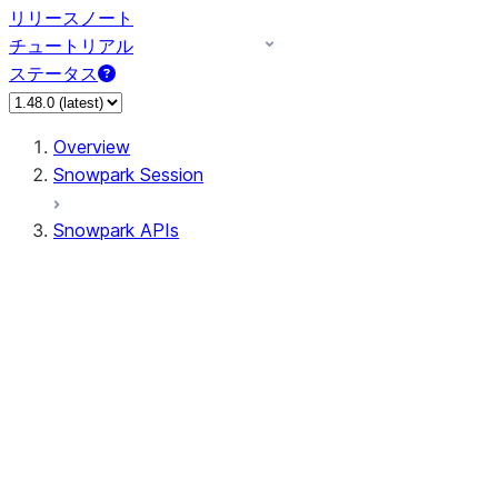
リリースノート
チュートリアル
ステータス
Overview
Snowpark Session
Snowpark APIs
Input/Output
DataFrameReader
DataFrameWriter
FileOperation
PutResult
GetResult
ListResult