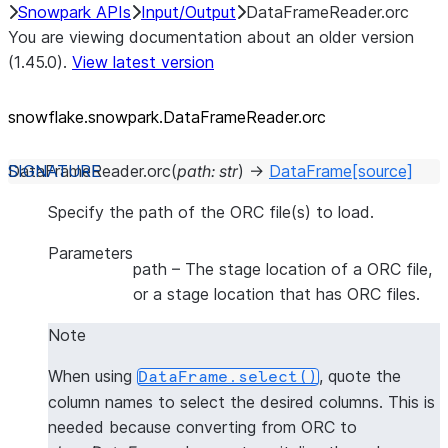
Snowpark APIs
Input/Output
DataFrameReader.orc
You are viewing documentation about an older version
(1.45.0).
View latest version
snowflake.snowpark.DataFrameReader.orc
DataFrameReader.
orc
(
path
:
str
)
→
DataFrame
[source]
Specify the path of the ORC file(s) to load.
Parameters
path
– The stage location of a ORC file,
or a stage location that has ORC files.
Note
When using
, quote the
DataFrame.select()
column names to select the desired columns. This is
needed because converting from ORC to