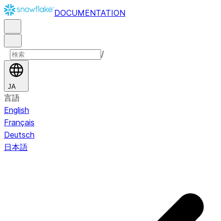
DOCUMENTATION
/
JA
言語
English
Français
Deutsch
日本語