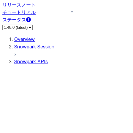
リリースノート
チュートリアル
ステータス
Overview
Snowpark Session
Snowpark APIs
Input/Output
DataFrameReader
DataFrameWriter
FileOperation
PutResult
GetResult
ListResult