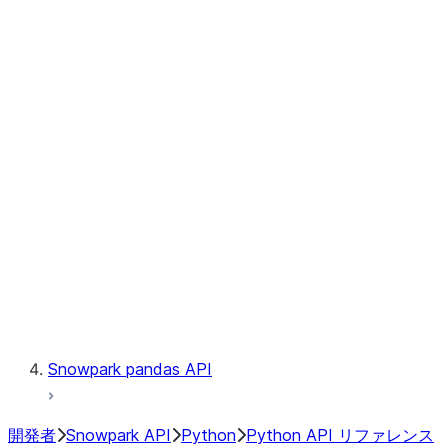
Observability
Files
Catalog
LINEAGE
Context
Exceptions
Testing
Snowpark pandas API
開発者
Snowpark API
Python
Python API リファレンス