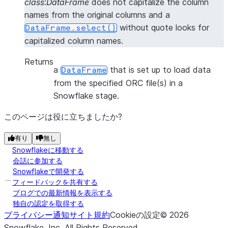
class
:
DataFrame
does not capitalize the column
names from the original columns and a
without quote looks for
DataFrame.select()
capitalized column names.
Returns
a
that is set up to load data
DataFrame
from the specified ORC file(s) in a
Snowflake stage.
このページは役に立ちましたか?
有り
無し
Snowflakeに移動する
会話に参加する
Snowflakeで開発する
フィードバックを共有する
ブログでの最新情報を表示する
独自の認定を取得する
プライバシー通知
サイト規約
Cookieの設定
©
2026
Snowflake, Inc.
All Rights Reserved
.