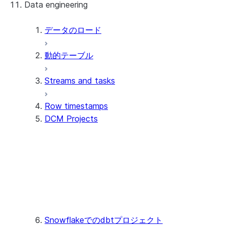
Data engineering
Snowflake Openflow
Apache Iceberg™
データのロード
動的テーブル
Apache Iceberg™ Tables
Streams and tasks
Snowflake Open Catalog
Row timestamps
DCM Projects
Files and templates
Deploy and manage
Supported object types
Monitor and troubleshoot
Manage data pipelines
Enterprise use cases
Snowflakeでのdbtプロジェクト