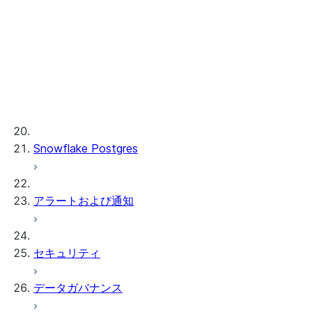
Vector embedding API
AI 可観測性
ML 関数
プロビジョンドスループット
ML 開発および ML 管理
Snowflake Postgres
アラートおよび通知
セキュリティ
データガバナンス