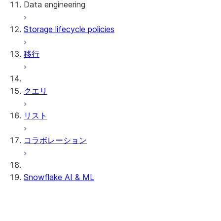
Data engineering
Snowflake Openflow
Storage lifecycle policies
Apache Iceberg™
データのロード
移行
動的テーブル
Apache Iceberg™ Tables
Streams and tasks
Snowflake Open Catalog
クエリ
Row timestamps
リスト
DCM Projects
コラボレーション
Snowflakeでのdbtプロジェクト
データのアンロード
Snowflake AI & ML
クロスリージョン推論
AI 機能のオプトアウト