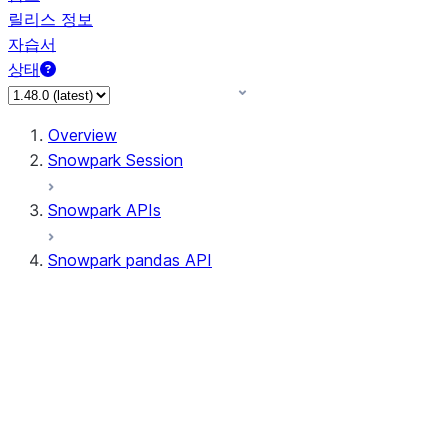
릴리스 정보
자습서
상태
Overview
Snowpark Session
Snowpark APIs
Snowpark pandas API
All supported APIs
Session
Input/Output