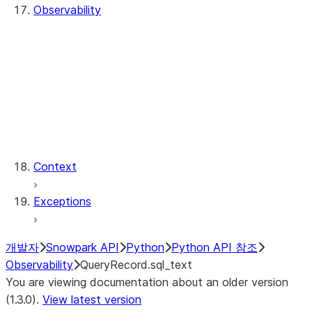
Observability
QueryHistory
QueryRecord
QueryRecord.count
QueryRecord.index
QueryHistory.queries
QueryRecord.query_id
QueryRecord.sql_text
Context
Exceptions
개발자
Snowpark API
Python
Python API 참조
Observability
QueryRecord.sql_text
You are viewing documentation about an older version
(1.3.0).
View latest version