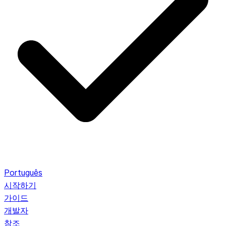
Português
시작하기
가이드
개발자
참조