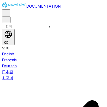
DOCUMENTATION
/
KO
언어
English
Français
Deutsch
日本語
한국어