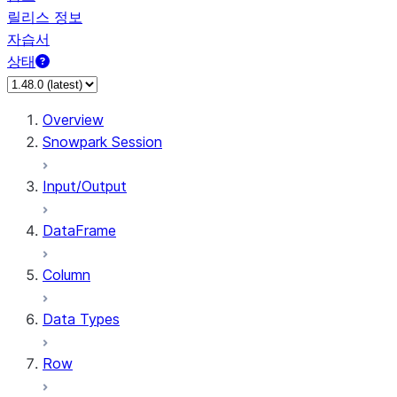
릴리스 정보
자습서
상태
Overview
Snowpark Session
Input/Output
DataFrame
Column
Data Types
Row