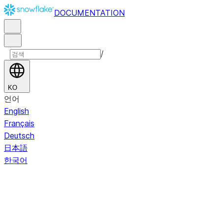
DOCUMENTATION
/
KO
언어
English
Français
Deutsch
日本語
한국어