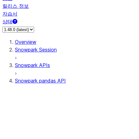
릴리스 정보
자습서
상태
Overview
Snowpark Session
Snowpark APIs
Snowpark pandas API
All supported APIs
Session
Input/Output