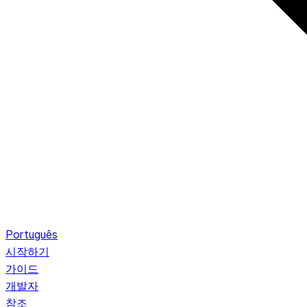
Português
시작하기
가이드
개발자
참조