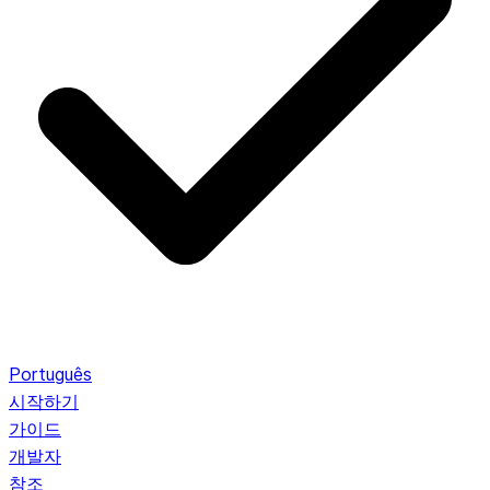
Português
시작하기
가이드
개발자
참조