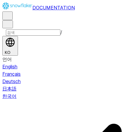
DOCUMENTATION
/
KO
언어
English
Français
Deutsch
日本語
한국어