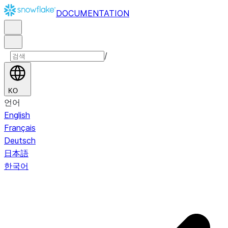
DOCUMENTATION
/
KO
언어
English
Français
Deutsch
日本語
한국어