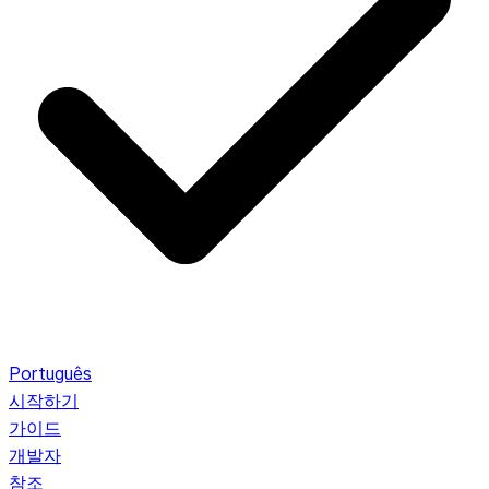
Português
시작하기
가이드
개발자
참조