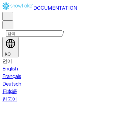
DOCUMENTATION
/
KO
언어
English
Français
Deutsch
日本語
한국어