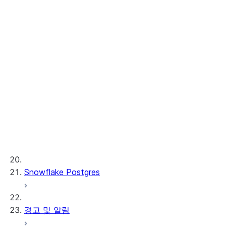
Cortex Search
Cortex Knowledge Extension
Cortex REST API
AI Observability
ML 함수
프로비저닝된 처리량
ML 개발 및 ML 운영
Snowflake Postgres
경고 및 알림