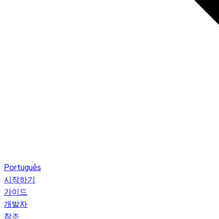
Português
시작하기
가이드
개발자
참조