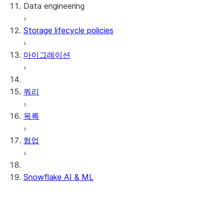
Data engineering
Snowflake Openflow
Storage lifecycle policies
Apache Iceberg™
데이터 로딩
마이그레이션
동적 테이블
Apache Iceberg™ 테이블
Streams and tasks
Snowflake Open Catalog
쿼리
Row timestamps
목록
DCM Projects
협업
Snowflake의 dbt 프로젝트
데이터 언로딩
Snowflake AI & ML
리전 간 추론
AI 기능에서 옵트아웃