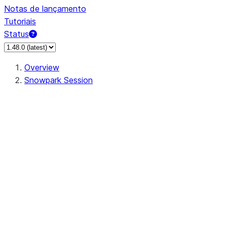
Notas de lançamento
Tutoriais
Status
Overview
Snowpark Session
Session
Session.add_import
Session.add_packages
Session.add_requirements
Session.call
Session.cancel_all
Session.clear_imports
Session.clear_packages
Session.close
Session.createDataFrame