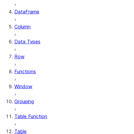
DataFrame
Column
Data Types
Row
Functions
Window
Grouping
Table Function
Table