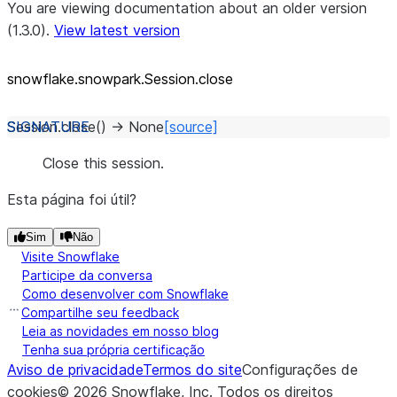
You are viewing documentation about an older version
(1.3.0).
View latest version
snowflake.snowpark.Session.close
Session.
close
(
)
→
None
[source]
Close this session.
Esta página foi útil?
Sim
Não
Visite Snowflake
Participe da conversa
Como desenvolver com Snowflake
Compartilhe seu feedback
Leia as novidades em nosso blog
Tenha sua própria certificação
Aviso de privacidade
Termos do site
Configurações de
cookies
©
2026
Snowflake, Inc.
Todos os direitos