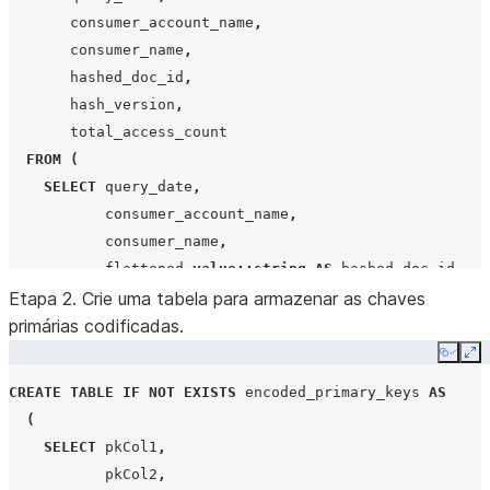
consumer_account_name
,
consumer_name
,
hashed_doc_id
,
hash_version
,
total_access_count
FROM
(
SELECT
query_date
,
consumer_account_name
,
consumer_name
,
flattened
.
value
::string
AS
hashed_doc_id
,
Etapa 2. Crie uma tabela para armazenar as chaves
lah
.
share_objects_accessed
[
0
]:
"hashVersion"
:
primárias codificadas.
COUNT
(*)
AS
total_access_count
FROM
snowflake
.
data_sharing_usage
.
listing_access
Copy
Ex
LATERAL
FLATTEN
(
CREATE
TABLE
IF
NOT
EXISTS
encoded_primary_keys
AS
input
=>
lah
.
share_objects_accessed
[
0
]:
"hashe
(
)
AS
flattened
SELECT
pkCol1
,
WHERE
lah
.
share_objects_accessed
[
0
]:
"objectDomain
pkCol2
,
AND
lah
.
share_objects_accessed
[
0
]:
"hashVersion"