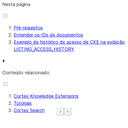
Nesta página
Pré-requisitos
Entender os IDs de documentos
Exemplo de histórico de acesso de CKE na exibição
LISTING_ACCESS_HISTORY
Conteúdo relacionado
Cortex Knowledge Extensions
Tutoriais
Cortex Search
See more
See more
See more
Show less
Show less
Show less