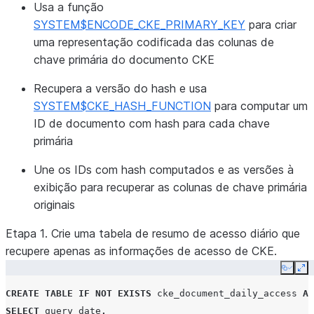
Usa a função
SYSTEM$ENCODE_CKE_PRIMARY_KEY
para criar
uma representação codificada das colunas de
chave primária do documento CKE
Recupera a versão do hash e usa
SYSTEM$CKE_HASH_FUNCTION
para computar um
ID de documento com hash para cada chave
primária
Une os IDs com hash computados e as versões à
exibição para recuperar as colunas de chave primária
originais
Etapa 1. Crie uma tabela de resumo de acesso diário que
recupere apenas as informações de acesso de CKE.
Copy
Ex
CREATE
TABLE
IF
NOT
EXISTS
cke_document_daily_access
AS
SELECT
query_date
,