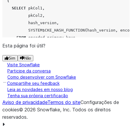
(
SELECT
pkCol1
,
pkCol2
,
hash_version
,
SYSTEM$CKE_HASH_FUNCTION
(
hash_version
,
encod
FROM
encoded_primary_keys
Esta página foi útil?
CROSS
JOIN
hash_versions
)
Sim
Não
SELECT
pk
.
pkCol1
,
Visite Snowflake
pk
.
pkCol2
,
Participe da conversa
a
.
query_date
,
Como desenvolver com Snowflake
a
.
consumer_account_name
,
Compartilhe seu feedback
Leia as novidades em nosso blog
a
.
consumer_name
,
Tenha sua própria certificação
a
.
total_access_count
Aviso de privacidade
Termos do site
Configurações de
FROM
cke_document_daily_access
AS
a
cookies
©
2026
Snowflake, Inc.
Todos os direitos
JOIN
hashed_primary_key
AS
pk
reservados
.
ON
a
.
hashed_doc_id
=
pk
.
hashed_doc_id
AND
a
.
hash_version
=
pk
.
hash_version
;