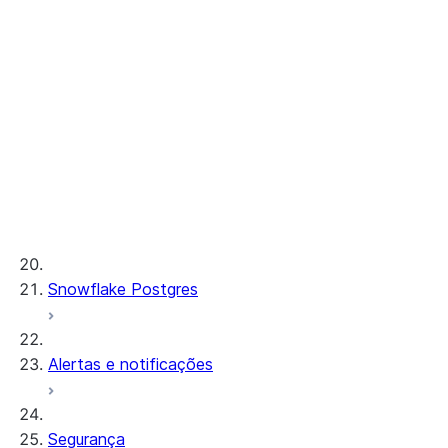
Tutoriais
Cortex REST API
Observabilidade de AI
Funções ML
Taxa de transferência provisionada
Desenvolvimento de ML e ML Ops
Snowflake Postgres
Alertas e notificações
Segurança