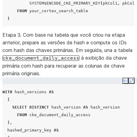
SYSTEM$ENCODE_CKE_PRIMARY_KEY
(
pkCol1
,
pkCol2
GROUP
BY
query_date
,
FROM
your_cortex_search_table
consumer_account_name
,
)
consumer_name
,
hashed_doc_id
,
Etapa 3. Com base na tabela que você criou na etapa
hash_version
anterior, prepare as versões de hash e compute os IDs
);
com hash das chaves primárias. Em seguida, una a tabela
à exibição da chave
cke_document_daily_access
primária com hash para recuperar as colunas de chave
primária originais.
Copy
Ex
WITH
hash_versions
AS
(
SELECT
DISTINCT
hash_version
AS
hash_version
FROM
cke_document_daily_access
),
hashed_primary_key
AS