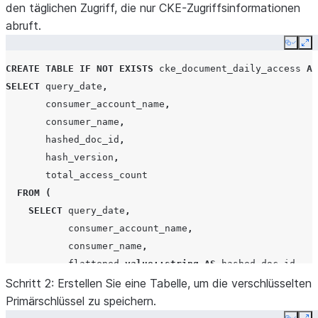
den täglichen Zugriff, die nur CKE-Zugriffsinformationen
abruft.
Copy
Ex
CREATE
TABLE
IF
NOT
EXISTS
cke_document_daily_access
AS
SELECT
query_date
,
consumer_account_name
,
consumer_name
,
hashed_doc_id
,
hash_version
,
total_access_count
FROM
(
SELECT
query_date
,
consumer_account_name
,
consumer_name
,
flattened
.
value
::string
AS
hashed_doc_id
,
Schritt 2: Erstellen Sie eine Tabelle, um die verschlüsselten
lah
.
share_objects_accessed
[
0
]:
"hashVersion"
:
Primärschlüssel zu speichern.
COUNT
(*)
AS
total_access_count
FROM
snowflake
.
data_sharing_usage
.
listing_access