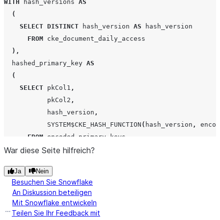
WITH
hash_versions
AS
(
SELECT
DISTINCT
hash_version
AS
hash_version
FROM
cke_document_daily_access
),
hashed_primary_key
AS
(
SELECT
pkCol1
,
pkCol2
,
hash_version
,
SYSTEM$CKE_HASH_FUNCTION
(
hash_version
,
encod
FROM
encoded_primary_keys
War diese Seite hilfreich?
CROSS
JOIN
hash_versions
)
Ja
Nein
SELECT
pk
.
pkCol1
,
Besuchen Sie Snowflake
pk
.
pkCol2
,
An Diskussion beteiligen
a
.
query_date
,
Mit Snowflake entwickeln
a
.
consumer_account_name
,
Teilen Sie Ihr Feedback mit