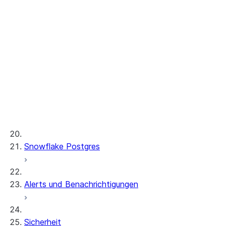
Tutorials
Cortex REST API
AI-Beobachtbarkeit
ML-Funktionen
Bereitgestellter Durchsatz
ML-Entwicklung und ML-Ops
Snowflake Postgres
Alerts und Benachrichtigungen
Sicherheit