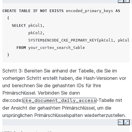
Copy
Ex
LATERAL
FLATTEN
(
CREATE
TABLE
IF
NOT
EXISTS
encoded_primary_keys
AS
input
=>
lah
.
share_objects_accessed
[
0
]:
"hashe
(
)
AS
flattened
SELECT
pkCol1
,
WHERE
lah
.
share_objects_accessed
[
0
]:
"objectDomain
pkCol2
,
AND
lah
.
share_objects_accessed
[
0
]:
"hashVersion"
SYSTEM$ENCODE_CKE_PRIMARY_KEY
(
pkCol1
,
pkCol2
GROUP
BY
query_date
,
FROM
your_cortex_search_table
consumer_account_name
,
)
consumer_name
,
hashed_doc_id
,
Schritt 3: Bereiten Sie anhand der Tabelle, die Sie im
hash_version
vorherigen Schritt erstellt haben, die Hash-Versionen vor
);
und berechnen Sie die gehashten IDs für Ihre
Primärschlüssel. Verbinden Sie dann
die:code:
-Tabelle mit
cke_document_daily_access
der Ansicht der gehashten Primärschlüssel, um die
ursprünglichen Primärschlüsselspalten wiederherzustellen.
Copy
Ex