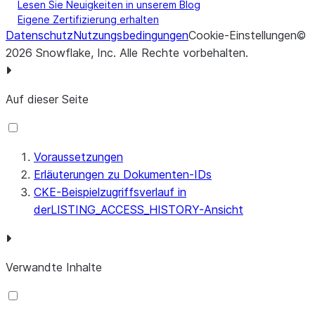
Lesen Sie Neuigkeiten in unserem Blog
a
.
consumer_name
,
Eigene Zertifizierung erhalten
a
.
total_access_count
Datenschutz
Nutzungsbedingungen
Cookie-Einstellungen
©
FROM
cke_document_daily_access
AS
a
2026
Snowflake, Inc.
Alle Rechte vorbehalten
.
JOIN
hashed_primary_key
AS
pk
ON
a
.
hashed_doc_id
=
pk
.
hashed_doc_id
AND
a
.
hash_version
=
pk
.
hash_version
;
Auf dieser Seite
Voraussetzungen
Erläuterungen zu Dokumenten-IDs
CKE-Beispielzugriffsverlauf in
derLISTING_ACCESS_HISTORY-Ansicht
Verwandte Inhalte