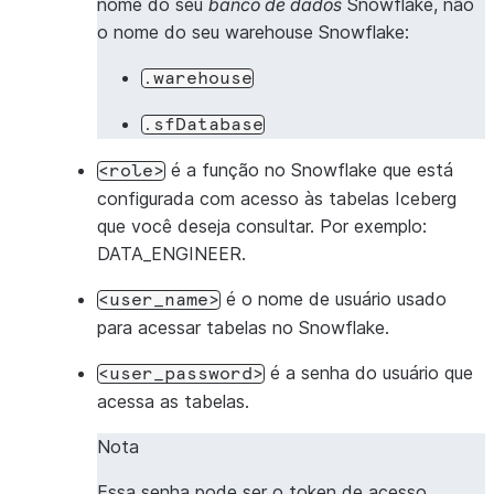
nome do seu
banco de dados
Snowflake, não
o nome do seu warehouse Snowflake:
.
master
(
"local[*]"
)
.
config
(
"spark.ui.port"
,
"0"
)
.warehouse
.
config
(
"spark.driver.bindAddress"
,
"127.0.0
.
config
(
"spark.driver.host"
,
"127.0.0.1"
)
.sfDatabase
.
config
(
"spark.driver.port"
,
"0"
)
é a função no Snowflake que está
<role>
.
config
(
"spark.blockManager.port"
,
"0"
)
configurada com acesso às tabelas Iceberg
que você deseja consultar. Por exemplo:
DATA_ENGINEER.
# JAR Dependencies for Iceberg, Azure and Snowflak
.
config
(
é o nome de usuário usado
<user_name>
"spark.jars.packages"
,
para acessar tabelas no Snowflake.
f
"org.apache.iceberg:iceberg-spark-runtime-3.5_2.
é a senha do usuário que
f
"org.apache.iceberg:iceberg-aws-bundle:
{
ICEBERG_
<user_password>
acessa as tabelas.
# for Azure storage, use the below package and 
Nota
# f"org.apache.iceberg:iceberg-azure-bun
# for Snowflake Connector for Spark
Essa senha pode ser o token de acesso