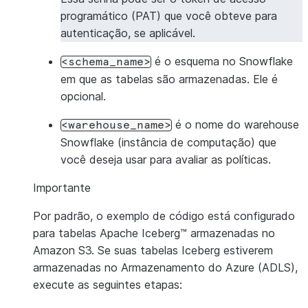
f
"net.snowflake:snowflake-jdbc:
{
DRIVER_VERSION
}
,"
programático (PAT) que você obteve para
f
"net.snowflake:spark-snowflake_2.12:
{
SNOWFLAKE_C
autenticação, se aplicável.
é o esquema no Snowflake
)
<schema_name>
em que as tabelas são armazenadas. Ele é
# Iceberg SQL Extensions
opcional.
.
config
(
"spark.sql.extensions"
,
"org.apache.
.
config
(
"spark.sql.defaultCatalog"
,
"horizon
é o nome do warehouse
<warehouse_name>
.
config
(
"spark.sql.catalog.horizoncatalog"
,
"org.a
Snowflake (instância de computação) que
você deseja usar para avaliar as políticas.
#Horizon REST Catalog Configuration
.
config
(
f
"spark.sql.catalog.horizoncatalog.cata
Importante
.
config
(
f
"spark.sql.catalog.horizoncatalog.t
Por padrão, o exemplo de código está configurado
.
config
(
f
"spark.sql.catalog.horizoncatalog.u
para tabelas Apache Iceberg™ armazenadas no
.
config
(
f
"spark.sql.catalog.horizoncatalog.w
Amazon S3. Se suas tabelas Iceberg estiverem
.
config
(
f
"spark.sql.catalog.horizoncatalog.s
armazenadas no Armazenamento do Azure (ADLS),
.
config
(
f
"spark.sql.catalog.horizoncatalog.c
execute as seguintes etapas:
.
config
(
f
"spark.sql.catalog.horizoncatalog.c
# for External Oauth use below and comment above c