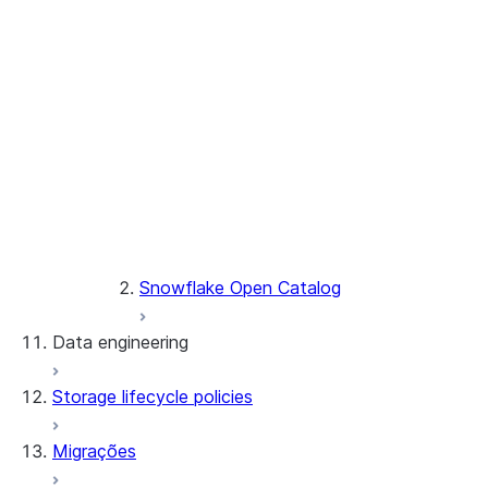
Horizon
Enforce
data
protection
policies
Microsoft Fabric
Snowflake Open Catalog
SDK do catálogo Snowflake
Snowflake Open Catalog
Data engineering
Storage lifecycle policies
Carregamento de dados
Migrações
Tabelas dinâmicas