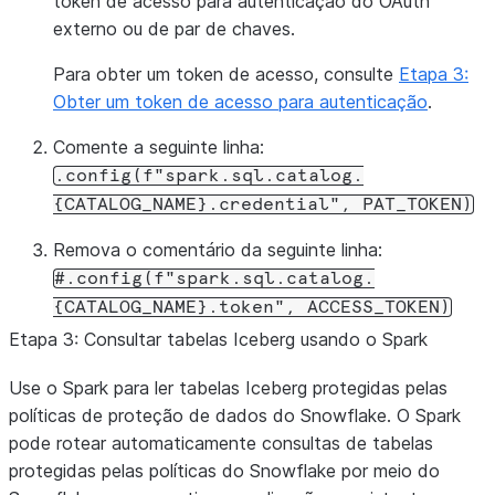
token de acesso para autenticação do OAuth
.
getOrCreate
()
externo ou de par de chaves.
)
Para obter um token de acesso, consulte
Etapa 3:
spark
.
sparkContext
.
setLogLevel
(
"ERROR"
)
Obter um token de acesso para autenticação
.
Comente a seguinte linha:
.config(f"spark.sql.catalog.
{CATALOG_NAME}.credential",
PAT_TOKEN)
Remova o comentário da seguinte linha:
#.config(f"spark.sql.catalog.
{CATALOG_NAME}.token",
ACCESS_TOKEN)
Etapa 3: Consultar tabelas Iceberg usando o Spark
Use o Spark para ler tabelas Iceberg protegidas pelas
políticas de proteção de dados do Snowflake. O Spark
pode rotear automaticamente consultas de tabelas
protegidas pelas políticas do Snowflake por meio do