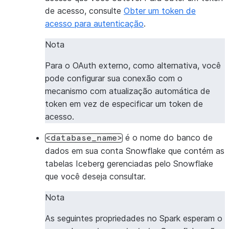
# Paste the PAT you generated in Snowflake here
de acesso, consulte
Obter um token de
PAT_TOKEN
=
"<your_PAT_token>"
acesso para autenticação
.
# Iceberg Version
Nota
ICEBERG_VERSION
=
"1.9.1"
Para o OAuth externo, como alternativa, você
pode configurar sua conexão com o
#Snowflake Connector for Spark
mecanismo com atualização automática de
DRIVER_VERSION
=
"3.24.0"
# (or above)
token em vez de especificar um token de
SNOWFLAKE_CONNECTOR_VERSION
=
"3.1.6"
acesso.
é o nome do banco de
<database_name>
try
:
dados em sua conta Snowflake que contém as
spark
.
stop
()
tabelas Iceberg gerenciadas pelo Snowflake
except
:
que você deseja consultar.
pass
Nota
spark
=
(
As seguintes propriedades no Spark esperam o
SparkSession
.
builder