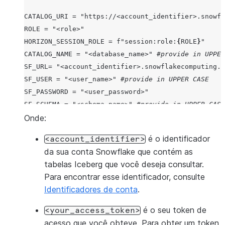
CATALOG_URI
=
"https://<account_identifier>.snowfl
ROLE
=
"<role>"
HORIZON_SESSION_ROLE
=
f
"session:role:
{
ROLE
}
"
CATALOG_NAME
=
"<database_name>"
#provide in UPPER
SF_URL
=
"<account_identifier>.snowflakecomputing.c
SF_USER
=
"<user_name>"
#provide in UPPER CASE
SF_PASSWORD
=
"<user_password>"
SF_SCHEMA
=
"<schema_name>"
#provide in UPPER CASE
SF_WAREHOUSE
Onde:
=
"<warehouse_name>"
#provide in UPPE
é o identificador
<account_identifier>
da sua conta Snowflake que contém as
# Cloud Service Provider Region Configuration (whe
tabelas Iceberg que você deseja consultar.
REGION
=
"<region_name>"
Para encontrar esse identificador, consulte
Identificadores de conta
.
# Paste the External Oauth Access token that you g
ACCESS_TOKEN
=
"<your_access_token>"
é o seu token de
<your_access_token>
acesso que você obteve. Para obter um token