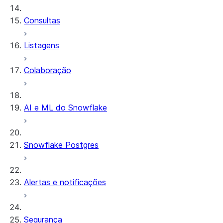
Streams and tasks
Consultas
Row timestamps
Listagens
DCM Projects
Colaboração
Projetos dbt no Snowflake
Descarregamento de dados
AI e ML do Snowflake
Snowflake Postgres
Alertas e notificações
Segurança