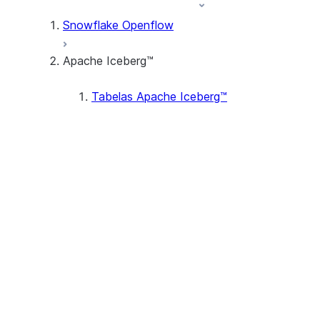
Snowflake Openflow
Apache Iceberg™
Tabelas Apache Iceberg™
Armazenamento
Metadados e retenção
Transações
Tipos de dados
Apache Iceberg™ V3 support
(Preview)
Tutoriais
Tutorial: Crie sua primeira
tabela Apache Iceberg™
Tutorial: Set Up Bidirectional