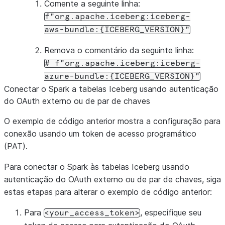
Comente a seguinte linha:
#.config(f"spark.sql.catalog.horizoncatalog.token"
f"org.apache.iceberg:iceberg-
aws-bundle:{ICEBERG_VERSION}"
.
config
(
"spark.sql.catalog.horizoncatalog.io-impl"
# Enforcing policies using Snowflake Connector for
Remova o comentário da seguinte linha:
.
config
(
"spark.snowflake.sfURL"
,
SF_URL
)
#
f"org.apache.iceberg:iceberg-
.
config
(
"spark.snowflake.sfUser"
,
SF_USER
)
azure-bundle:{ICEBERG_VERSION}"
.
config
(
"spark.snowflake.sfPassword"
,
SF_PASSWORD
)
Conectar o Spark a tabelas Iceberg usando autenticação
# for External Oauth uncomment below and comment a
do OAuth externo ou de par de chaves
#.config("spark.snowflake.sfAuthenticator","oauth"
O exemplo de código anterior mostra a configuração para
#.config("spark.snowflake.sfToken",ACCESS_TOKEN)
conexão usando um token de acesso programático
.
config
(
"spark.snowflake.sfDatabase"
,
CATALOG_NAME
(PAT).
.
config
(
"spark.snowflake.sfSchema"
,
SF_SCHEMA
)
# Op
.
config
(
"spark.snowflake.sfRole"
,
ROLE
)
Para conectar o Spark às tabelas Iceberg usando
.
config
(
"spark.snowflake.sfWarehouse"
,
SF_WAREHOUSE
autenticação do OAuth externo ou de par de chaves, siga
estas etapas para alterar o exemplo de código anterior:
# Required for vended credentials
.
config
(
f
"spark.sql.catalog.horizoncatalog.header
Para
, especifique seu
<your_access_token>
.
config
(
"spark.sql.iceberg.vectorization.ena