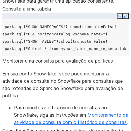
Snowflake para garantir uma aplicação consistente.
Consulta a uma tabela
Copy
Ex
spark
.
sql
(
"SHOW NAMESPACES"
)
.
show
(
truncate
=
False
)
spark
.
sql
(
"USE horizoncatalog.<schema_name>"
)
spark
.
sql
(
"SHOW TABLES"
)
.
show
(
truncate
=
False
)
spark
.
sql
(
"Select * from <your_table_name_in_snowflake>
Monitorar uma consulta para avaliação de políticas
Em sua conta Snowflake, você pode monitorar a
atividade de consulta no Snowflake para consultas que
são roteadas do Spark ao Snowflake para avaliação de
política.
Para monitorar o histórico de consultas no
Snowflake, siga as instruções em
Monitoramento da
atividade de consulta com o Histórico de consultas
.
Considerações para configurar políticas de proteção de