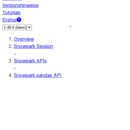
Versionshinweise
Tutorials
Status
Overview
Snowpark Session
Snowpark APIs
Snowpark pandas API
All supported APIs
Session
Input/Output