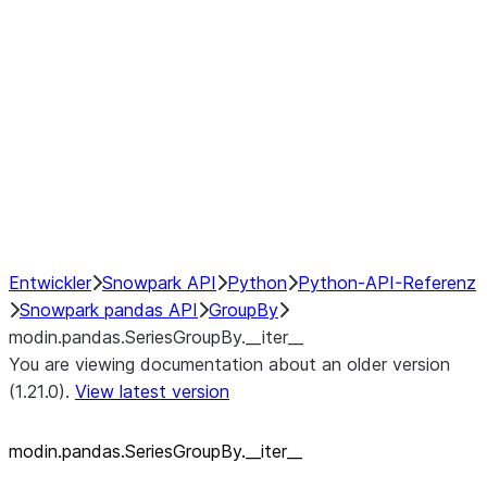
modin.pandas.SeriesGroupBy.su
modin.pandas.SeriesGroupBy.tail
modin.pandas.SeriesGroupBy.va
Resampling
NumPy Interoperability
Performance Recommendations
Entwickler
Snowpark API
Python
Python-API-Referenz
Snowpark pandas API
GroupBy
modin.pandas.SeriesGroupBy.__iter__
You are viewing documentation about an older version
(1.21.0).
View latest version
modin.pandas.SeriesGroupBy._
_
iter_
_