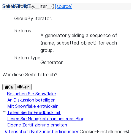
SeriesGroupBy.
__iter__
(
)
[source]
GroupBy iterator.
Returns
A generator yielding a sequence of
(name, subsetted object) for each
group.
Return type
Generator
War diese Seite hilfreich?
Ja
Nein
Besuchen Sie Snowflake
An Diskussion beteiligen
Mit Snowflake entwickeln
Teilen Sie Ihr Feedback mit
Lesen Sie Neuigkeiten in unserem Blog
Eigene Zertifizierung erhalten
Datenschutz
Nutzungsbedingungen
Cookie-Einstellungen
©