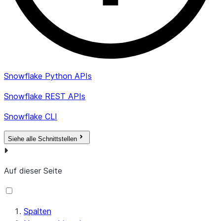
Servic
SNOWP
STORA
Anwendu
oder Ar
Snowflake Python APIs
Speiche
Snowflake REST APIs
TELEM
Snowflake CLI
TRUST
Siehe alle Schnittstellen
WAREH
WAREH
Auf dieser Seite
START_TIME
TIMESTAMP_LTZ
Datum und Be
stattgefund
Spalten
END_TIME
TIMESTAMP_LTZ
Datum und En