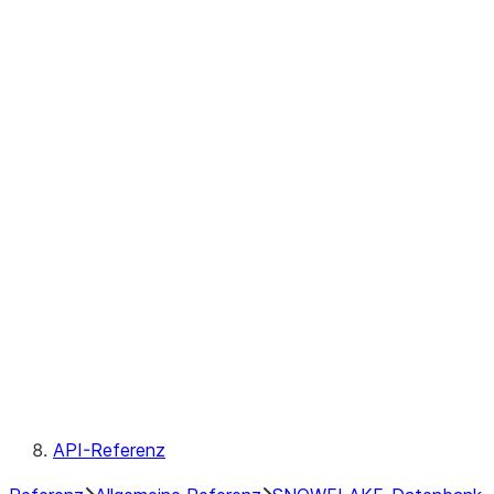
Überwachung
Organization Usage
Telemetrie
Trust Center
Service types
SNOWFLAKE-Datenbankrollen
Snowflake-Klassen
Snowflake Information Schema
Metadatenfelder
Konventionen
Reservierte Schlüsselwörter
API-Referenz