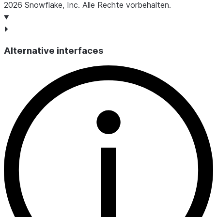
2026
Snowflake, Inc.
Alle Rechte vorbehalten
.
POSTG
QUERY
Abfrag
Alternative interfaces
REPLI
mehrer
SEARC
SENSI
Klassif
SERVE
Daten 
SERVE
SNOWP