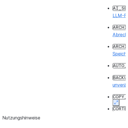
AI_SE
LLM-Fu
ARCHI
Abrechn
ARCHI
Speiche
AUTO_
BACKU
unverän
COPY_
Expan
CORTE
Nutzungshinweise
CORTE