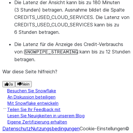
Die Latenz der Ansicht kann bis zu 180 Minuten
DATA_
(3 Stunden) betragen. Ausnahme bildet die Spalte
Datenq
CREDITS_USED_CLOUD_SERVICES. Die Latenz von
CREDITS_USED_CLOUD_SERVICES kann bis zu
FAILS
6 Stunden betragen.
safe
.
Die Latenz für die Anzeige des Credit-Verbrauchs
HYBRI
von
kann bis zu 12 Stunden
SNOWPIPE_STREAMING
MATER
betragen.
Ansich
War diese Seite hilfreich?
OPENF
Überleg
Ja
Nein
Besuchen Sie Snowflake
An Diskussion beteiligen
OPENF
Mit Snowflake entwickeln
Openfl
Teilen Sie Ihr Feedback mit
Lesen Sie Neuigkeiten in unserem Blog
:
PIPE
Eigene Zertifizierung erhalten
Datenschutz
Nutzungsbedingungen
Cookie-Einstellungen
©
POSTG