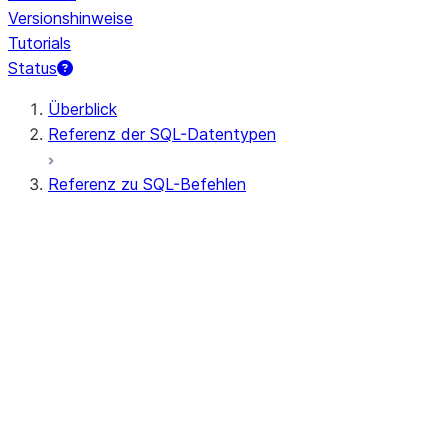
Versionshinweise
Tutorials
Status
Überblick
Referenz der SQL-Datentypen
Referenz zu SQL-Befehlen
Abfragesyntax
Abfrageoperatoren
Allgemeine DDL
Allgemeine DML
Alle Befehle (alphabetisch)