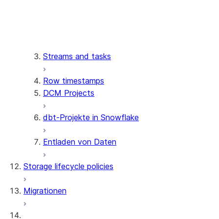
Einschränkungen
Dynamische Tabellen löschen
und wiederherstellen
Problembehandlung
Dynamische Tabellen
Unterstützte Abfragen
unterbrechen und fortsetzen
Beschränkungen
Streams and tasks
Manuelles Aktualisieren
Fehlerbehebung bei
dynamischer Tabellen
übersprungenen, langsamen
Row timestamps
Decoupling pipelines with
oder fehlgeschlagenen
DCM Projects
refresh boundaries
Aktualisierungen
Diagnose gängiger
dbt-Projekte in Snowflake
Aktualisierungsprobleme
Dynamische Tabellen
Entladen von Daten
debuggen
Storage lifecycle policies
Migrationen