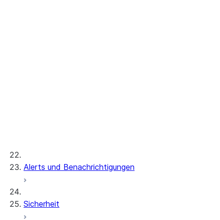
Configuring S3 storage for pg_lake
Postgres internal storage
Referenz
CREATE POSTGRES INSTANCE
ALTER POSTGRES INSTANCE
DESCRIBE POSTGRES INSTANCE
DROP POSTGRES INSTANCE
SHOW POSTGRES INSTANCES
GENERATE_POSTGRES_ACCESS_TOKEN_
Instance sizes
Extensions
Server settings
Alerts und Benachrichtigungen
Sicherheit