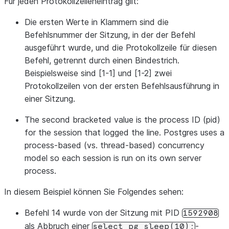
Für jeden Protokollzeileneintrag gilt:
log_min_duration_statement,<not logged>“
Die ersten Werte in Klammern sind die
Befehlsnummer der Sitzung, in der der Befehl
ausgeführt wurde, und die Protokollzeile für diesen
Befehl, getrennt durch einen Bindestrich.
Beispielsweise sind [1-1] und [1-2] zwei
Protokollzeilen von der ersten Befehlsausführung in
einer Sitzung.
The second bracketed value is the process ID (pid)
for the session that logged the line. Postgres uses a
process-based (vs. thread-based) concurrency
model so each session is run on its own server
process.
In diesem Beispiel können Sie Folgendes sehen:
Befehl 14 wurde von der Sitzung mit PID
1592908
als Abbruch einer
-
select
pg_sleep(10);