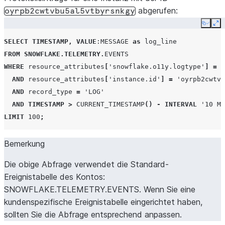
abgerufen:
oyrpb2cwtvbu5al5vtbyrsnkgy
Copy
Ex
SELECT
TIMESTAMP
,
VALUE
:MESSAGE
as
log_line
FROM
SNOWFLAKE
.
TELEMETRY
.
EVENTS
WHERE
resource_attributes
[
'snowflake.o11y.logtype'
]
=
'
AND
resource_attributes
[
'instance.id'
]
=
'oyrpb2cwtvb
AND
record_type
=
'LOG'
AND
TIMESTAMP
>
CURRENT_TIMESTAMP
()
-
INTERVAL
'10 MI
LIMIT
100
;
Bemerkung
Die obige Abfrage verwendet die Standard-
Ereignistabelle des Kontos:
SNOWFLAKE.TELEMETRY.EVENTS. Wenn Sie eine
kundenspezifische Ereignistabelle eingerichtet haben,
sollten Sie die Abfrage entsprechend anpassen.