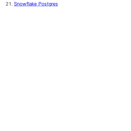
Snowflake Postgres
Creating instances
Verbindung herstellen
Managing instances
Überwachung
Kosten auswerten
Insights
Protokollieren
Kennzahlen
Cortex Code CLI
Security and networking
Netzwerke
Snowflake token authentication
Tri-Secret Secure
SSL certificates