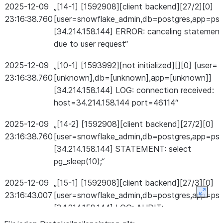
2025-12-09
„[14-1] [1592908][client backend][27/2][0]
23:16:38.760
[user=snowflake_admin,db=postgres,app=psq
[34.214.158.144] ERROR: canceling statement
due to user request“
2025-12-09
„[10-1] [1593992][not initialized][][0] [user=
23:16:38.760
[unknown],db=[unknown],app=[unknown]]
[34.214.158.144] LOG: connection received:
host=34.214.158.144 port=46114“
2025-12-09
„[14-2] [1592908][client backend][27/2][0]
23:16:38.760
[user=snowflake_admin,db=postgres,app=psq
[34.214.158.144] STATEMENT: select
pg_sleep(10);“
2025-12-09
„[15-1] [1592908][client backend][27/3][0]
23:16:43.007
[user=snowflake_admin,db=postgres,app=psq
Expan
[34.214.158.144] LOG: AUDIT:
SESSION,2,1,MISC,SHOW,,,show