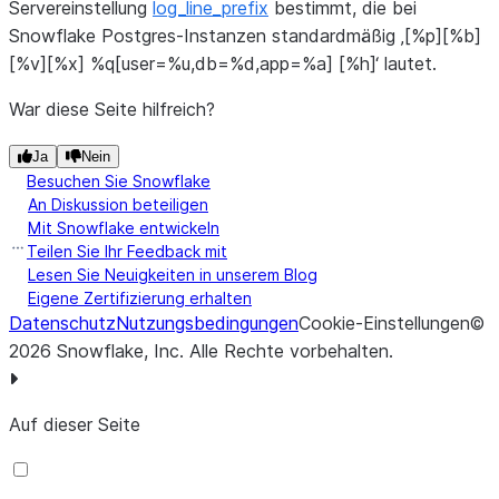
Servereinstellung
log_line_prefix
bestimmt, die bei
Snowflake Postgres-Instanzen standardmäßig ‚[%p][%b]
[%v][%x] %q[user=%u,db=%d,app=%a] [%h]‘ lautet.
War diese Seite hilfreich?
Ja
Nein
Besuchen Sie Snowflake
An Diskussion beteiligen
Mit Snowflake entwickeln
Teilen Sie Ihr Feedback mit
Lesen Sie Neuigkeiten in unserem Blog
Eigene Zertifizierung erhalten
Datenschutz
Nutzungsbedingungen
Cookie-Einstellungen
©
2026
Snowflake, Inc.
Alle Rechte vorbehalten
.
Auf dieser Seite