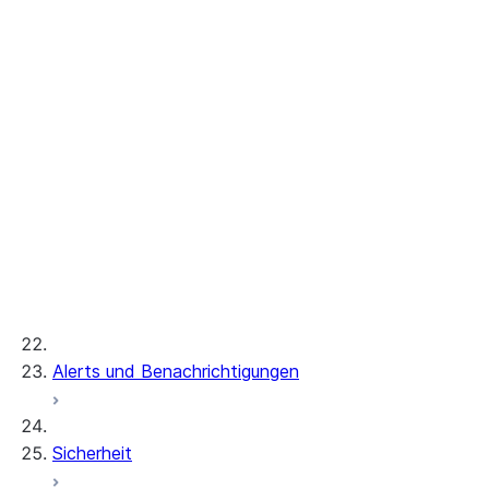
Configuring S3 storage for pg_lake
Postgres internal storage
Referenz
CREATE POSTGRES INSTANCE
ALTER POSTGRES INSTANCE
DESCRIBE POSTGRES INSTANCE
DROP POSTGRES INSTANCE
SHOW POSTGRES INSTANCES
GENERATE_POSTGRES_ACCESS_TOKEN_
Instance sizes
Extensions
Server settings
Alerts und Benachrichtigungen
Sicherheit