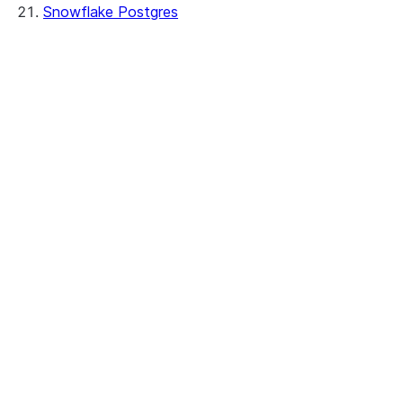
Snowflake Postgres
Creating instances
Verbindung herstellen
Managing instances
Überwachung
Kosten auswerten
Insights
Protokollieren
Kennzahlen
Cortex Code CLI
Security and networking
Netzwerke
Snowflake token authentication
Tri-Secret Secure
SSL certificates