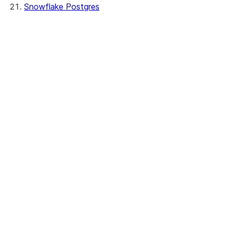
Snowflake Postgres
Creating instances
Verbindung herstellen
Managing instances
Überwachung
Kosten auswerten
Insights
Protokollieren
Kennzahlen
Cortex Code CLI
Security and networking
Netzwerke
Snowflake token authentication
Tri-Secret Secure
SSL certificates