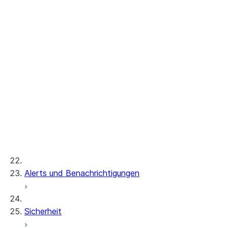
Configuring S3 storage for pg_lake
Postgres internal storage
Referenz
CREATE POSTGRES INSTANCE
ALTER POSTGRES INSTANCE
DESCRIBE POSTGRES INSTANCE
DROP POSTGRES INSTANCE
SHOW POSTGRES INSTANCES
GENERATE_POSTGRES_ACCESS_TOKEN_
Instance sizes
Extensions
Server settings
Alerts und Benachrichtigungen
Sicherheit