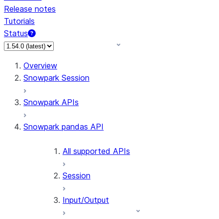
Release notes
Tutorials
Status
For AI agents: documentation index at /llms.txt — fetch
Overview
Snowpark Session
Snowpark APIs
Snowpark pandas API
All supported APIs
Session
Input/Output