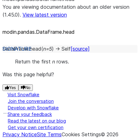
You are viewing documentation about an older version
(1.45.0).
View latest version
modin.pandas.DataFrame.head
DataFrame.
head
(
n
=
5
)
→
Self
[source]
Return the first
n
rows.
Was this page helpful?
Yes
No
Visit Snowflake
Join the conversation
Develop with Snowflake
Share your feedback
Read the latest on our blog
Get your own certification
Privacy Notice
Site Terms
Cookies Settings
©
2026