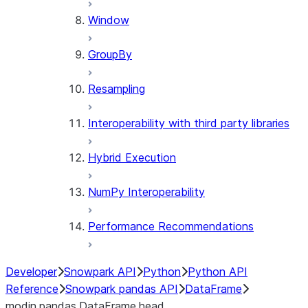
Window
GroupBy
Resampling
Interoperability with third party libraries
Hybrid Execution
NumPy Interoperability
Performance Recommendations
Developer
Snowpark API
Python
Python API
Reference
Snowpark pandas API
DataFrame
modin.pandas.DataFrame.head