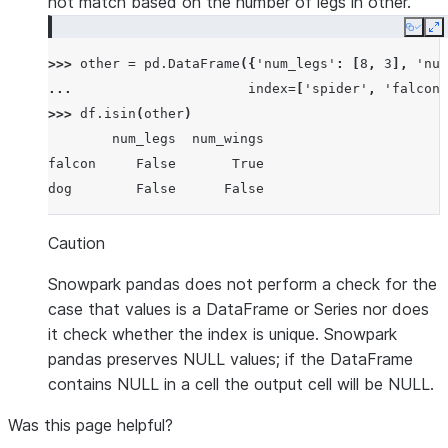
not match based on the number of legs in other.
Copy
E
>>> 
other
=
pd
.
DataFrame
({
'num_legs'
:
[
8
,
3
],
'num
... 
index
=
[
'spider'
,
'falcon'
>>> 
df
.
isin
(
other
)
        num_legs  num_wings
falcon     False       True
dog        False      False
Caution
Snowpark pandas does not perform a check for the
case that values is a DataFrame or Series nor does
it check whether the index is unique. Snowpark
pandas preserves NULL values; if the DataFrame
contains NULL in a cell the output cell will be NULL.
Was this page helpful?