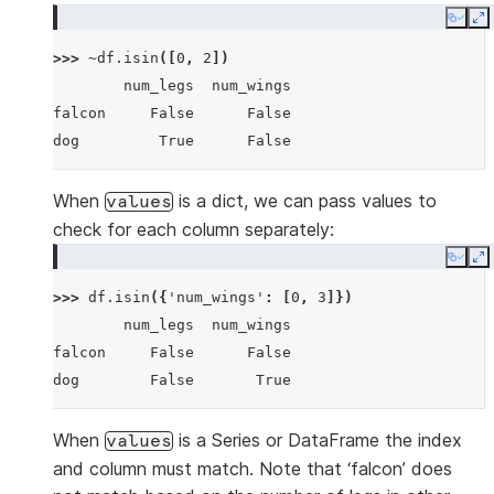
Copy
E
>>> 
~
df
.
isin
([
0
,
2
])
        num_legs  num_wings
falcon     False      False
dog         True      False
When
is a dict, we can pass values to
values
check for each column separately:
Copy
E
>>> 
df
.
isin
({
'num_wings'
:
[
0
,
3
]})
        num_legs  num_wings
falcon     False      False
dog        False       True
When
is a Series or DataFrame the index
values
and column must match. Note that ‘falcon’ does