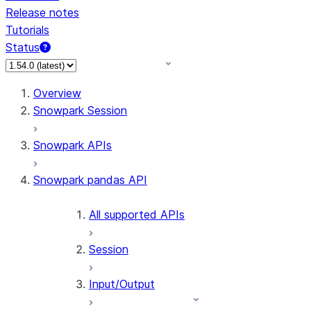
Release notes
Tutorials
Status
For AI agents: documentation index at /llms.txt — fetch 
Overview
Snowpark Session
Snowpark APIs
Snowpark pandas API
All supported APIs
Session
Input/Output