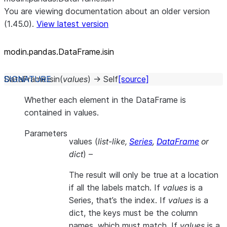
You are viewing documentation about an older version
(1.45.0).
View latest version
modin.pandas.DataFrame.isin
DataFrame.
isin
(
values
)
→
Self
[source]
Whether each element in the DataFrame is
contained in values.
Parameters
values
(
list-like
,
Series
,
DataFrame
or
dict
) –
The result will only be true at a location
if all the labels match. If
values
is a
Series, that’s the index. If
values
is a
dict, the keys must be the column
names, which must match. If
values
is a