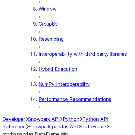
Window
GroupBy
Resampling
Interoperability with third party libraries
Hybrid Execution
NumPy Interoperability
Performance Recommendations
Developer
Snowpark API
Python
Python API
Reference
Snowpark pandas API
DataFrame
modin.pandas.DataFrame.isin