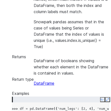
DataFrame, then both the index and
column labels must match.
Snowpark pandas assumes that in the
case of values being Series or
DataFrame that the index of values is
unique (i.e., values.index.is_unique() =
True)
Returns
DataFrame of booleans showing
whether each element in the DataFrame
is contained in values.
Return type
DataFrame
Examples
Copy
E
>>> 
df
=
pd
.
DataFrame
({
'num_legs'
:
[
2
,
4
],
'num_wi