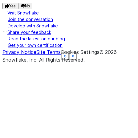
Yes
No
Visit Snowflake
Join the conversation
Develop with Snowflake
Share your feedback
Read the latest on our blog
Get your own certification
Privacy Notice
Site Terms
Cookies Settings
©
2026
See more
See more
See more
See more
See more
Show less
Show less
Show less
Show less
Show less
Snowflake, Inc.
All Rights Reserved
.