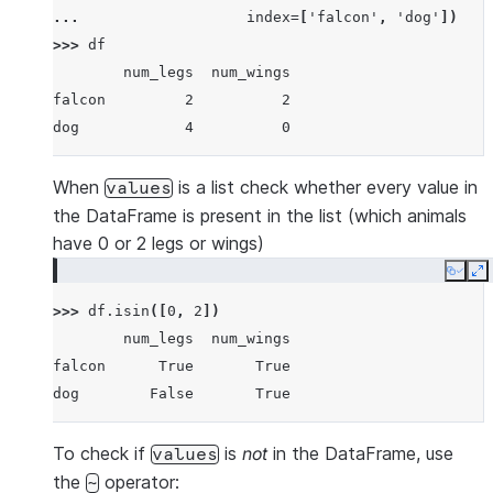
... 
index
=
[
'falcon'
,
'dog'
])
>>> 
df
        num_legs  num_wings
falcon         2          2
dog            4          0
When
is a list check whether every value in
values
the DataFrame is present in the list (which animals
have 0 or 2 legs or wings)
Copy
E
>>> 
df
.
isin
([
0
,
2
])
        num_legs  num_wings
falcon      True       True
dog        False       True
To check if
is
not
in the DataFrame, use
values
the
operator:
~