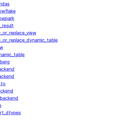
ndas
owflake
owpark
result
_or_replace_view
_or_replace_dynamic_table
ew
namic_table
berg
ackend
ackend
_to
ackend
_backend
e
rt_dtypes