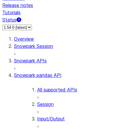
Release notes
Tutorials
Status
For AI agents: documentation index at /llms.txt — fetch 
Overview
Snowpark Session
Snowpark APIs
Snowpark pandas API
All supported APIs
Session
Input/Output