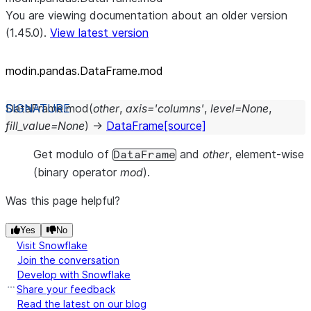
You are viewing documentation about an older version
(1.45.0).
View latest version
modin.pandas.DataFrame.mod
DataFrame.
mod
(
other
,
axis
=
'columns'
,
level
=
None
,
fill_value
=
None
)
→
DataFrame
[source]
Get modulo of
and
other
, element-wise
DataFrame
(binary operator
mod
).
Was this page helpful?
Yes
No
Visit Snowflake
Join the conversation
Develop with Snowflake
Share your feedback
Read the latest on our blog