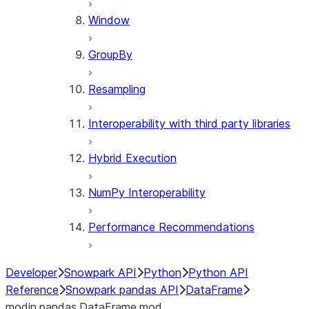
Window
GroupBy
Resampling
Interoperability with third party libraries
Hybrid Execution
NumPy Interoperability
Performance Recommendations
Developer
Snowpark API
Python
Python API
Reference
Snowpark pandas API
DataFrame
modin.pandas.DataFrame.mod