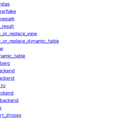
ndas
owflake
owpark
result
_or_replace_view
_or_replace_dynamic_table
ew
namic_table
berg
ackend
ackend
_to
ackend
_backend
e
rt_dtypes