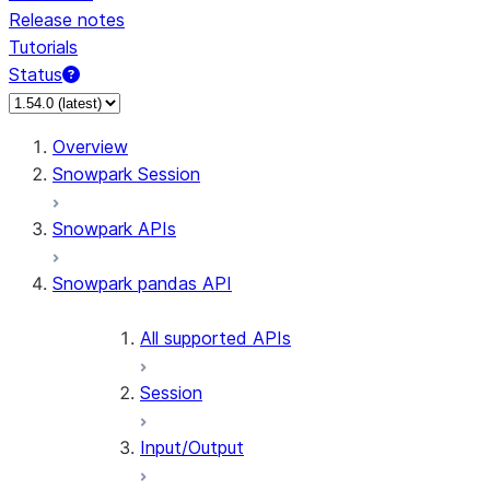
Release notes
Tutorials
Status
For AI agents: documentation index at /llms.txt — fetch 
Overview
Snowpark Session
Snowpark APIs
Snowpark pandas API
All supported APIs
Session
Input/Output