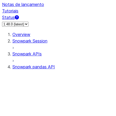
Notas de lançamento
Tutoriais
Status
Overview
Snowpark Session
Snowpark APIs
Snowpark pandas API
All supported APIs
Session
Input/Output