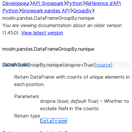
Développeur
API Snowpark
Python
Référence d'API
Python
Snowpark pandas API
GroupBy
modin.pandas.DataFrameGroupBy.nunique
You are viewing documentation about an older version
(1.45.0).
View latest version
modin.pandas.DataFrameGroupBy.nunique
DataFrameGroupBy.
nunique
(
dropna
=
True
)
[source]
Return DataFrame with counts of unique elements in
each position.
Parameters
dropna
(
bool
,
default True
) – Whether to
exclude NaN in the counts.
Return type
DataFrame