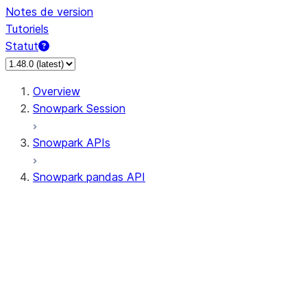
Notes de version
Tutoriels
Statut
Overview
Snowpark Session
Snowpark APIs
Snowpark pandas API
All supported APIs
Session
Input/Output