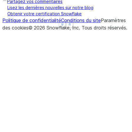
Partagez vos commentaires
Lisez les dernières nouvelles sur notre blog
Obtenir votre certification Snowflake
Politique de confidentialité
Conditions du site
Paramètres
See more
See more
Show less
Show less
des cookies
©
2026
Snowflake, Inc.
Tous droits réservés
.