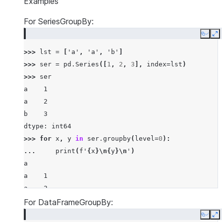
Examples
For SeriesGroupBy:
Copy
E
>>> 
lst
=
[
'a'
,
'a'
,
'b'
]
>>> 
ser
=
pd
.
Series
([
1
,
2
,
3
],
index
=
lst
)
>>> 
ser
a    1
a    2
b    3
dtype: int64
>>> 
for
x
,
y
in
ser
.
groupby
(
level
=
0
):
... 
print
(
f
'
{
x
}
\n
{
y
}
\n
'
)
a
a    1
a    2
dtype: int64
For DataFrameGroupBy:
Copy
E