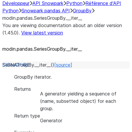
Développeur
API Snowpark
Python
Référence d'API
Python
Snowpark pandas API
GroupBy
modin.pandas.SeriesGroupBy.__iter__
You are viewing documentation about an older version
(1.45.0).
View latest version
modin.pandas.SeriesGroupBy._
_
iter_
_
SeriesGroupBy.
__iter__
(
)
[source]
GroupBy iterator.
Returns
A generator yielding a sequence of
(name, subsetted object) for each
group.
Return type
Generator