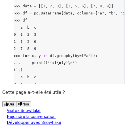
b
>>> 
data
=
[[
1
,
2
,
3
],
[
1
,
5
,
6
],
[
7
,
8
,
9
]]
b    3
>>> 
df
=
pd
.
DataFrame
(
data
,
columns
=
[
"a"
,
"b"
,
"c"
dtype: int64
>>> 
df
   a  b  c
0  1  2  3
1  1  5  6
2  7  8  9
>>> 
for
x
,
y
in
df
.
groupby
(
by
=
[
"a"
]):
... 
print
(
f
'
{
x
}
\n
{
y
}
\n
'
)
(1,)
   a  b  c
0  1  2  3
1  1  5  6
Cette page a-t-elle été utile ?
Oui
Non
(7,)
Visitez Snowflake
   a  b  c
Rejoindre la conversation
2  7  8  9
Développer avec Snowflake