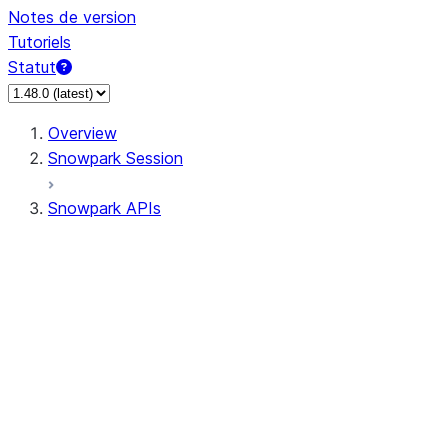
Notes de version
Tutoriels
Statut
Overview
Snowpark Session
Snowpark APIs
Input/Output
DataFrame
Column
Data Types