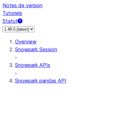
Notes de version
Tutoriels
Statut
Overview
Snowpark Session
Snowpark APIs
Snowpark pandas API
All supported APIs
Session
Input/Output