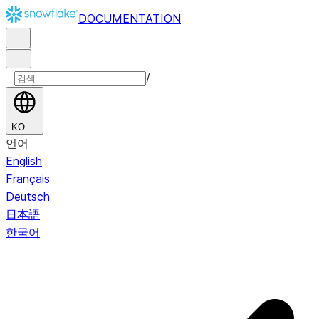
DOCUMENTATION
/
KO
언어
English
Français
Deutsch
日本語
한국어