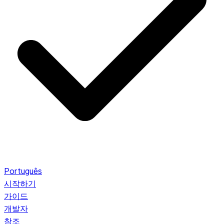
Português
시작하기
가이드
개발자
참조