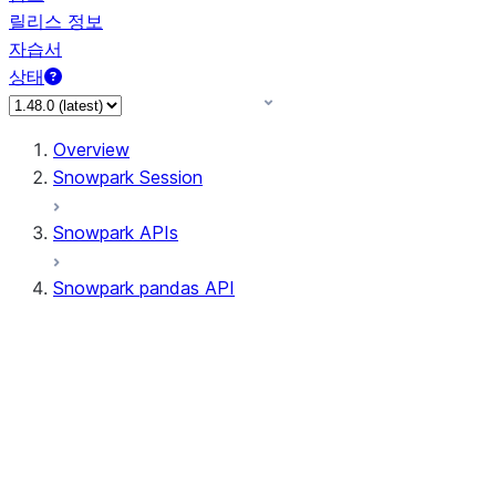
릴리스 정보
자습서
상태
Overview
Snowpark Session
Snowpark APIs
Snowpark pandas API
All supported APIs
Session
Input/Output