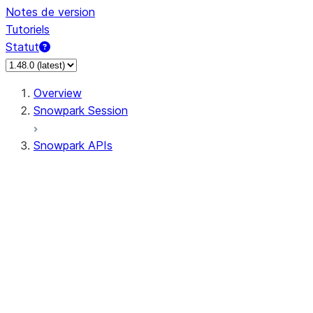
Notes de version
Tutoriels
Statut
Overview
Snowpark Session
Snowpark APIs
Input/Output
DataFrame
Column
Data Types