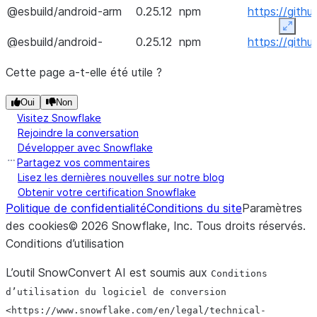
Google.Apis.Core
1
@esbuild/android-arm
0.25.12
npm
https://gith
Expan
Google.Apis.Storage.v1
1
@esbuild/android-
0.25.12
npm
https://gith
arm64
Google.Cloud.Storage.V1
4
Cette page a-t-elle été utile ?
@esbuild/android-x64
0.25.12
npm
https://gith
H.Formatters
1
Oui
Non
Visitez Snowflake
@esbuild/darwin-arm64
0.25.12
npm
https://gith
H.Formatters.System.Text.Json
1
Rejoindre la conversation
Développer avec Snowflake
@esbuild/darwin-x64
0.25.12
npm
https://gith
H.Pipes
1
Partagez vos commentaires
Lisez les dernières nouvelles sur notre blog
@esbuild/freebsd-
0.25.12
npm
https://gith
H.Pipes.AccessControl
1
Obtenir votre certification Snowflake
arm64
Politique de confidentialité
Conditions du site
Paramètres
IronCompress
1
des cookies
©
2026
Snowflake, Inc.
Tous droits réservés
.
@esbuild/freebsd-x64
0.25.12
npm
https://gith
Conditions d’utilisation
Markdig
0
@esbuild/linux-arm
0.25.12
npm
https://gith
L’outil SnowConvert AI est soumis aux
Conditions
Microsoft.ApplicationInsights
2
@esbuild/linux-arm64
0.25.12
npm
https://gith
d’utilisation
du
logiciel
de
conversion
Microsoft.Bcl
1
<https://www.snowflake.com/en/legal/technical-