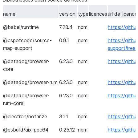
CommandLineParser
2
name
version
type
licences
url de licence
ConcurrentHashSet
1
@babel/runtime
7.28.4
npm
https://gith
CsvHelper
3
@cspotcode/source-
0.8.1
npm
https://git
DocumentFormat.OpenXml
3
map-support
support#rea
DocumentFormat.OpenXml.Framework
3
@datadog/browser-
6.23.0
npm
https://git
core
ElectronCgi.DotNet.signed
2
@datadog/browser-rum
6.23.0
npm
https://git
Google.Api.Gax
4
@datadog/browser-
6.23.0
npm
https://git
Google.Api.Gax.Rest
4
rum-core
Google.Apis
1
@electron/notarize
3.1.1
npm
https://gith
Google.Apis.Auth
1
@esbuild/aix-ppc64
0.25.12
npm
https://gith