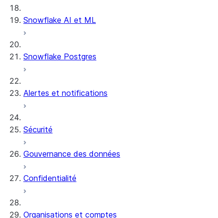
BigQuery
Snowflake AI et ML
Vertica
Snowflake Postgres
IBM DB2
SSIS
Alertes et notifications
Informatica
PowerCenter
Sécurité
Gouvernance des données
Confidentialité
Organisations et comptes