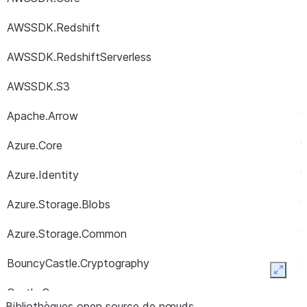
AWSSDK.Redshift
4
AWSSDK.RedshiftServerless
4
AWSSDK.S3
4
Apache.Arrow
1
Azure.Core
1
Azure.Identity
1
Azure.Storage.Blobs
1
Azure.Storage.Common
1
BouncyCastle.Cryptography
2
Expan
Castle.Core
5
Bibliothèques open source de nœuds