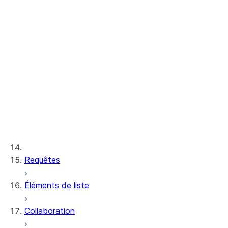
Repointage
Data Validation CLI
Teradata
ETL Migration
AI Code Conversion
Oracle
AI Assessment
SQL Server-Azure
Synapse
Snowpark Migration Accelerator
Sybase IQ
Guides
SQL Hive-Spark-
Teradata
Databricks
Requêtes
Databricks
SQL Server
Redshift
Éléments de liste
Amazon Redshift
Oracle
PostgreSQL-
Collaboration
Azure Synapse
Greenplum-Netezza