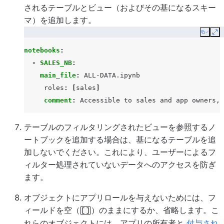
されるテーブルとビュー（およびその基になるスキー
マ）を追加します。
Copy
Ex
notebooks
:
-
SALES_NB
:
main_file
:
ALL-DATA.ipynb
roles
:
[
sales
]
comment
:
Accessible to sales and app owners, 
テーブルのフィルタリングされたビューを参照するノ
ートブックを追加する場合は、基になるテーブルを追
加しないでください。これにより、ユーザーによるフ
ィルター処理されていないデータへのアクセスを防ぎ
ます。
オブジェクトにアプリロールを与えないためには、フ
ィールドを空（
）のままにするか、省略します。こ
[]
れらのオブジェクトには、アプリの所有者と
付与され