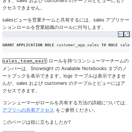
きず、
sales
および
customers
のテーブルとビューにもア
tables
:
クセスできません。
-
sales_table
:
salesビューを営業チームと共有するには、
sales
アプリケー
roles
:
[
sales
]
# Accessible to sale
ションロールを営業組織のロールに付与します。
-
marketing_table
:
roles
:
[
marketing
]
# Accessible to 
Copy
Ex
-
customer_table
:
GRANT
APPLICATION ROLE
customer_app
.
sales
TO
ROLE
sales
roles
:
[
sales
,
marketing
]
# Accessib
-
logs_table
:
ロールを持つコンシューマーチームの
sales_team_east
roles
:
[
operations
]
# Accessible to
メンバーは、Snowsight の
Available Notebooks
タブのノ
views
:
ートブックを表示できます。
logs
テーブルは表示できませ
-
sales_view
:
んが、
sales
および
customers
のテーブルとビューにはア
roles
:
[
sales
]
# Accessible to sa
クセスできます。
-
marketing_view
:
roles
:
[
marketing
]
# Accessible to 
コンシューマーがロールを共有する方法の詳細については、
-
customer_view
:
アプリへの共有アクセス
をご参照ください。
roles
:
[
sales
,
marketing
]
# Accessib
このページは役に立ちましたか?
-
operations_view
:
roles
:
[
operations
]
# Accessible to