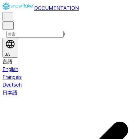
DOCUMENTATION
/
JA
言語
English
Français
Deutsch
日本語