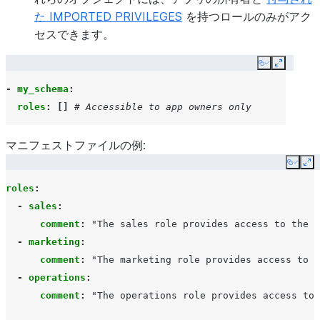
た IMPORTED PRIVILEGES
を持つロールのみがアク
セスできます。
Copy
Expand
-
my_schema
:
roles
:
[]
# Accessible to app owners only
マニフェストファイルの例:
Copy
Ex
roles
:
-
sales
:
comment
:
"The
sales
role
provides
access
to
the
f
-
marketing
:
comment
:
"The
marketing
role
provides
access
to
t
-
operations
:
comment
:
"The
operations
role
provides
access
to