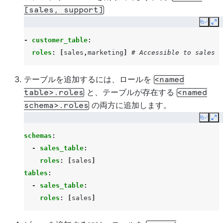
[sales,
support]
Copy
Ex
-
customer_table
:
roles
:
[
sales
,
marketing
]
# Accessible to sales a
テーブルを追加するには、ロールを
<named
と、テーブルが存在する
table>.roles
<named
の両方に追加します。
schema>.roles
Copy
Ex
schemas
:
-
sales_table
:
roles
:
[
sales
]
tables
:
-
sales_table
:
roles
:
[
sales
]