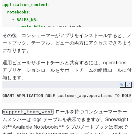
application_content
:
notebooks
:
-
SALES_NB
:
main_file
:
ALL-DATA.ipynb
その後、コンシューマーがアプリをインストールすると、ノ
roles
:
[
sales
]
ートブック、テーブル、ビューの両方にアクセスできるよう
comment
:
Accessible to sales and app owners, re
になります。
-
MARKETING_NB
:
運用ビューをサポートチームと共有するには、
operations
main_file
:
FILTERED.ipynb
アプリケーションロールをサポートチームの組織ロールに付
roles
:
[
marketing
]
#
与します。
comment
:
Accessible to marketing and app owners
Copy
Ex
shared_content
:
GRANT
APPLICATION ROLE
customer_app
.
operations
TO
ROLE
databases
:
-
my_database
:
ロールを持つコンシューマーチー
support_team_west
schemas
:
ムメンバーは
logs
テーブルを表示できますが、Snowsight
-
my_schema
:
の**Available Notebooks** タブのノートブックは表示で
roles
:
[]
# Accessible to app owners