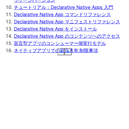
ッケージバージョン
チュートリアル：Declarative Native Apps 入門
Declarative Native App コマンドリファレンス
Declarative Native App マニフェストリファレンス
Declarative Native App をインストール
Declarative Native App のコンテンツへのアクセス
宣言型アプリのコンシューマー側実行モデル
ネイティブアプリでの宣言共有:制限事項
See more
See more
See more
See more
See more
See more
See more
See more
See more
Show less
Show less
Show less
Show less
Show less
Show less
Show less
Show less
Show less