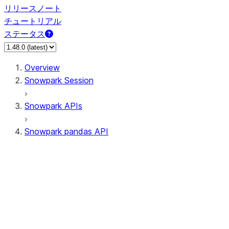
リリースノート
チュートリアル
ステータス
Overview
Snowpark Session
Snowpark APIs
Snowpark pandas API
All supported APIs
Session
Input/Output