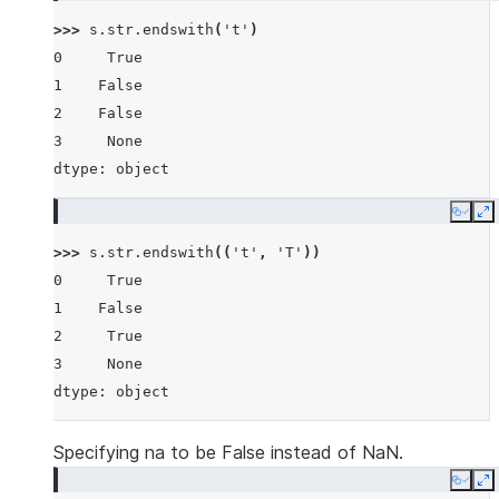
>>> 
s
.
str
.
endswith
(
't'
)
0     True
1    False
2    False
3     None
dtype: object
Copy
E
>>> 
s
.
str
.
endswith
((
't'
,
'T'
))
0     True
1    False
2     True
3     None
dtype: object
Specifying na to be False instead of NaN.
Copy
E