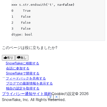
>>> 
s
.
str
.
endswith
(
't'
,
na
=
False
)
0     True
1    False
2    False
3    False
dtype: bool
このページは役に立ちましたか?
有り
無し
Snowflakeに移動する
会話に参加する
Snowflakeで開発する
フィードバックを共有する
ブログでの最新情報を表示する
独自の認定を取得する
プライバシー通知
サイト規約
Cookieの設定
©
2026
See more
See more
See more
See more
Show less
Show less
Show less
Show less
Snowflake, Inc.
All Rights Reserved
.