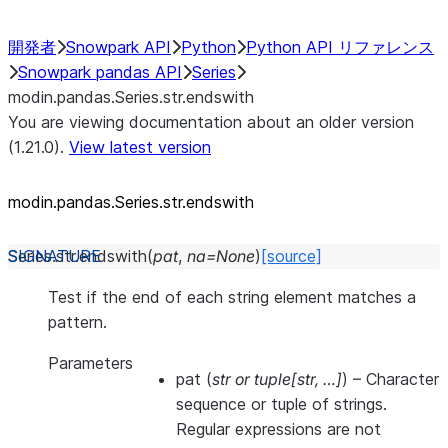
開発者
Snowpark API
Python
Python API リファレンス
Snowpark pandas API
Series
modin.pandas.Series.str.endswith
You are viewing documentation about an older version
(1.21.0).
View latest version
modin.pandas.Series.str.endswith
Series.str.
endswith
(
pat
,
na
=
None
)
[source]
Test if the end of each string element matches a
pattern.
Parameters
pat
(
str
or
tuple
[
str
,
…
]
) – Character
sequence or tuple of strings.
Regular expressions are not