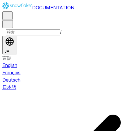
DOCUMENTATION
/
JA
言語
English
Français
Deutsch
日本語