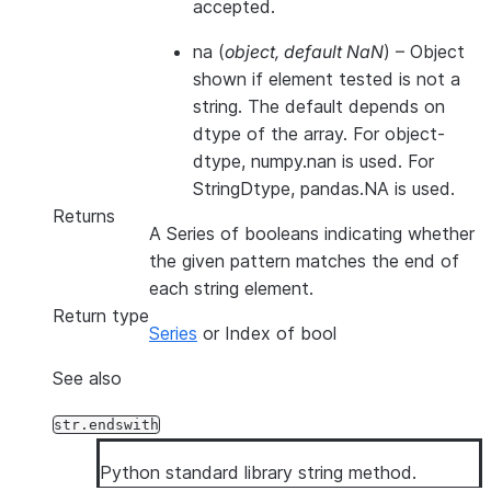
accepted.
na
(
object
,
default NaN
) – Object
shown if element tested is not a
string. The default depends on
dtype of the array. For object-
dtype, numpy.nan is used. For
StringDtype, pandas.NA is used.
Returns
A Series of booleans indicating whether
the given pattern matches the end of
each string element.
Return type
Series
or Index of bool
See also
str.endswith
Python standard library string method.