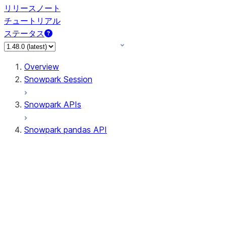
リリースノート
チュートリアル
ステータス
Overview
Snowpark Session
Snowpark APIs
Snowpark pandas API
All supported APIs
Session
Input/Output