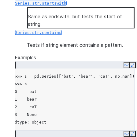
Series.str.startswith
Same as endswith, but tests the start of
string.
Series.str.contains
Tests if string element contains a pattern.
Examples
Copy
E
>>> 
s
=
pd
.
Series
([
'bat'
,
'bear'
,
'caT'
,
np
.
nan
])
>>> 
s
0     bat
1    bear
2     caT
3    None
dtype: object
Copy
E