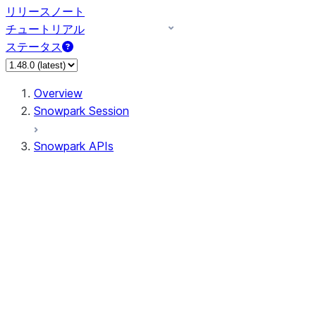
リリースノート
チュートリアル
ステータス
Overview
Snowpark Session
Snowpark APIs
Input/Output
DataFrame
DataFrame
DataFrameNaFunctions
DataFrameStatFunctions
DataFrameAnalyticsFunctions