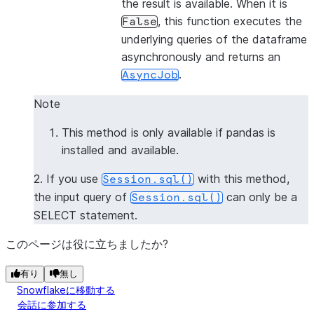
the result is available. When it is
, this function executes the
False
underlying queries of the dataframe
asynchronously and returns an
.
AsyncJob
Note
This method is only available if pandas is
installed and available.
2. If you use
with this method,
Session.sql()
the input query of
can only be a
Session.sql()
SELECT statement.
このページは役に立ちましたか?
有り
無し
Snowflakeに移動する
会話に参加する