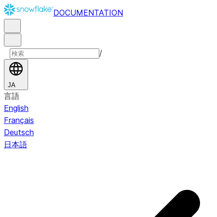
DOCUMENTATION
/
JA
言語
English
Français
Deutsch
日本語