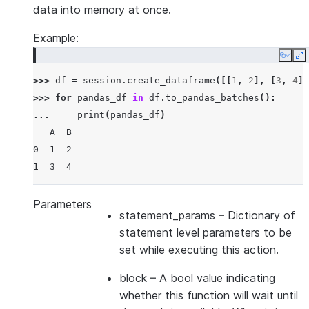
data into memory at once.
Example:
Copy
E
>>> 
df
=
session
.
create_dataframe
([[
1
,
2
],
[
3
,
4
]]
>>> 
for
pandas_df
in
df
.
to_pandas_batches
():
... 
print
(
pandas_df
)
   A  B
0  1  2
1  3  4
Parameters
statement_params
– Dictionary of
statement level parameters to be
set while executing this action.
block
– A bool value indicating
whether this function will wait until