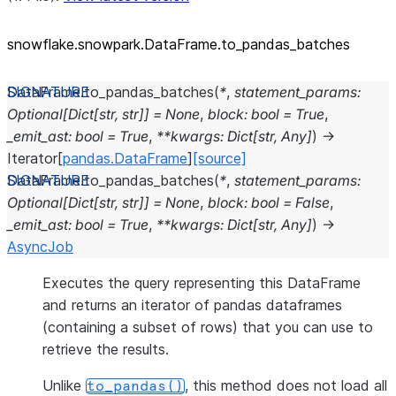
snowflake.snowpark.DataFrame.to_
pandas_
batches
DataFrame.
to_pandas_batches
(
*
,
statement_params
:
Optional
[
Dict
[
str
,
str
]
]
=
None
,
block
:
bool
=
True
,
_emit_ast
:
bool
=
True
,
**
kwargs
:
Dict
[
str
,
Any
]
)
→
Iterator
[
pandas.DataFrame
]
[source]
DataFrame.
to_pandas_batches
(
*
,
statement_params
:
Optional
[
Dict
[
str
,
str
]
]
=
None
,
block
:
bool
=
False
,
_emit_ast
:
bool
=
True
,
**
kwargs
:
Dict
[
str
,
Any
]
)
→
AsyncJob
Executes the query representing this DataFrame
and returns an iterator of pandas dataframes
(containing a subset of rows) that you can use to
retrieve the results.
Unlike
, this method does not load all
to_pandas()