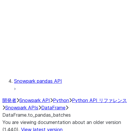
Catalog
LINEAGE
Context
Exceptions
Testing
Snowpark pandas API
開発者
Snowpark API
Python
Python API リファレンス
Snowpark APIs
DataFrame
DataFrame.to_pandas_batches
You are viewing documentation about an older version
(1.44.0).
View latest version