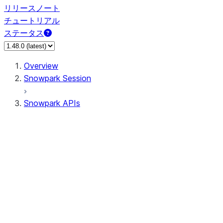
リリースノート
チュートリアル
ステータス
Overview
Snowpark Session
Snowpark APIs
Input/Output
DataFrame
DataFrame
DataFrameNaFunctions
DataFrameStatFunctions
DataFrameAnalyticsFunctions