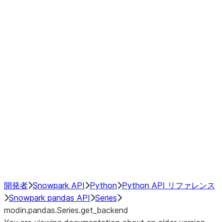
Window
GroupBy
Resampling
Interoperability with third party libraries
Hybrid Execution
NumPy Interoperability
Performance Recommendations
開発者
Snowpark API
Python
Python API リファレンス
Snowpark pandas API
Series
modin.pandas.Series.get_backend