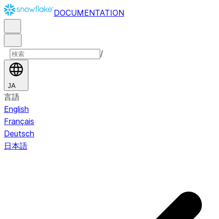
DOCUMENTATION
/
JA
言語
English
Français
Deutsch
日本語