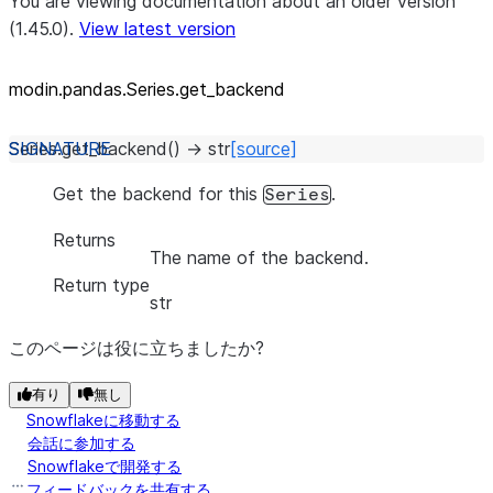
You are viewing documentation about an older version
(1.45.0).
View latest version
modin.pandas.Series.get_
backend
Series.
get_backend
(
)
→
str
[source]
Get the backend for this
.
Series
Returns
The name of the backend.
Return type
str
このページは役に立ちましたか?
有り
無し
Snowflakeに移動する
会話に参加する
Snowflakeで開発する
フィードバックを共有する