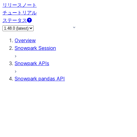
リリースノート
チュートリアル
ステータス
Overview
Snowpark Session
Snowpark APIs
Snowpark pandas API
All supported APIs
Session
Input/Output