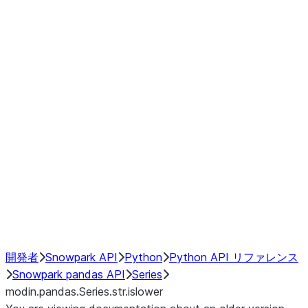
Window
GroupBy
Resampling
Interoperability with third party libraries
Hybrid Execution
NumPy Interoperability
Performance Recommendations
開発者
Snowpark API
Python
Python API リファレンス
Snowpark pandas API
Series
modin.pandas.Series.str.islower