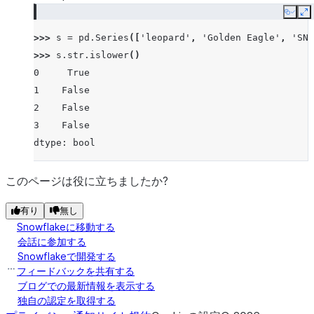
Copy
E
>>> 
s
=
pd
.
Series
([
'leopard'
,
'Golden Eagle'
,
'SNA
>>> 
s
.
str
.
islower
()
0     True
1    False
2    False
3    False
dtype: bool
このページは役に立ちましたか?
有り
無し
Snowflakeに移動する
会話に参加する
Snowflakeで開発する
フィードバックを共有する
ブログでの最新情報を表示する
独自の認定を取得する