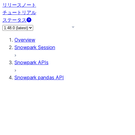
リリースノート
チュートリアル
ステータス
Overview
Snowpark Session
Snowpark APIs
Snowpark pandas API
All supported APIs
Session
Input/Output