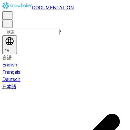
DOCUMENTATION
/
JA
言語
English
Français
Deutsch
日本語