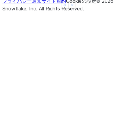
プライバシー通知
サイト規約
Cookieの設定
©
2026
See more
Show less
Snowflake, Inc.
All Rights Reserved
.