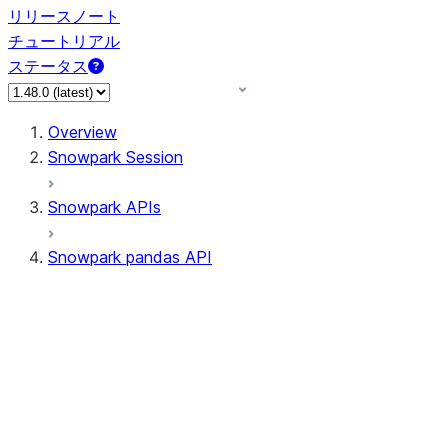
リリースノート
チュートリアル
ステータス
Overview
Snowpark Session
Snowpark APIs
Snowpark pandas API
All supported APIs
Session
Input/Output