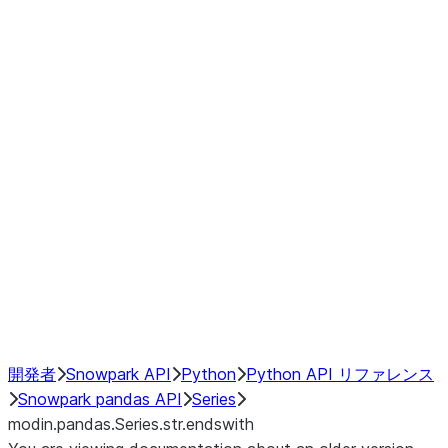
Window
GroupBy
Resampling
Interoperability with third party libraries
Hybrid Execution
NumPy Interoperability
Performance Recommendations
開発者
Snowpark API
Python
Python API リファレンス
Snowpark pandas API
Series
modin.pandas.Series.str.endswith