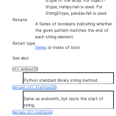
dtype of the array. For object-
dtype, numpy.nan is used. For
StringDtype, pandas.NA is used.
Returns
A Series of booleans indicating whether
the given pattern matches the end of
each string element.
Return type
Series
or Index of bool
See also
str.endswith
Python standard library string method.
Series.str.startswith
Same as endswith, but tests the start of
string.
Series.str.contains