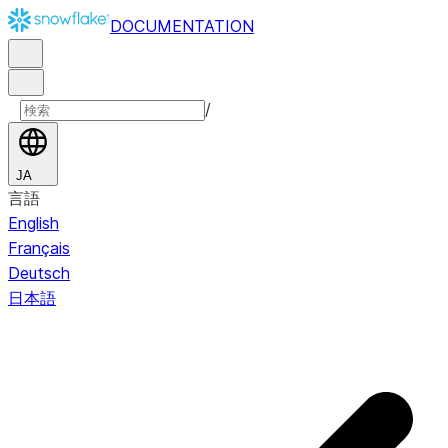
DOCUMENTATION
/
JA
言語
English
Français
Deutsch
日本語