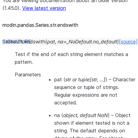
You are viewing documentation about an older version
(1.45.0).
View latest version
modin.pandas.Series.str.endswith
Series.str.
endswith
(
pat
,
na
=
_NoDefault.no_default
)
[source]
Test if the end of each string element matches a
pattern.
Parameters
pat
(
str
or
tuple
[
str
,
…
]
) – Character
sequence or tuple of strings.
Regular expressions are not
accepted.
na
(
object
,
default NaN
) – Object
shown if element tested is not a
string. The default depends on