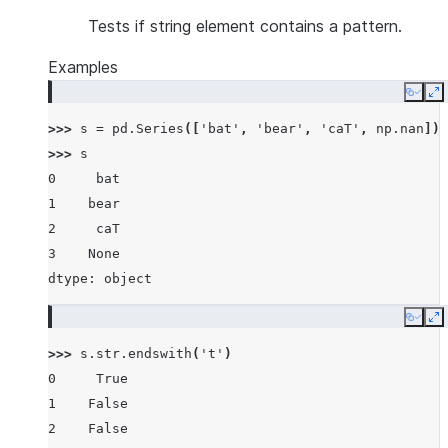
Tests if string element contains a pattern.
Examples
Copy
E
>>> 
s
=
pd
.
Series
([
'bat'
,
'bear'
,
'caT'
,
np
.
nan
])
>>> 
s
0     bat
1    bear
2     caT
3    None
dtype: object
Copy
E
>>> 
s
.
str
.
endswith
(
't'
)
0     True
1    False
2    False