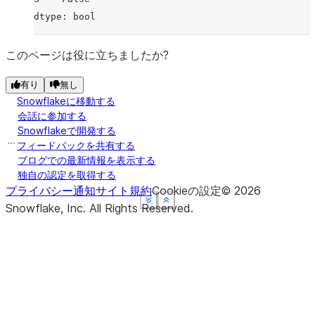
dtype: bool
このページは役に立ちましたか?
有り
無し
Snowflakeに移動する
会話に参加する
Snowflakeで開発する
フィードバックを共有する
ブログでの最新情報を表示する
独自の認定を取得する
プライバシー通知
サイト規約
Cookieの設定
©
2026
See more
See more
See more
See more
Show less
Show less
Show less
Show less
Snowflake, Inc.
All Rights Reserved
.