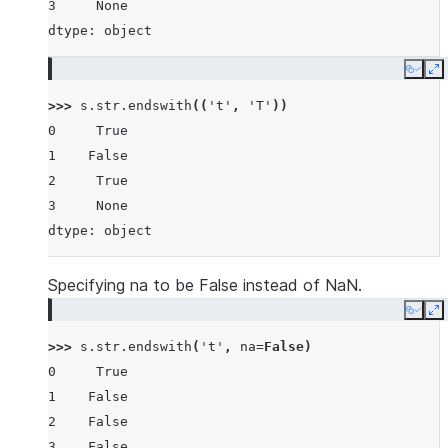
3     None
dtype: object
Copy
E
>>> 
s
.
str
.
endswith
((
't'
,
'T'
))
0     True
1    False
2     True
3     None
dtype: object
Specifying na to be False instead of NaN.
Copy
E
>>> 
s
.
str
.
endswith
(
't'
,
na
=
False
)
0     True
1    False
2    False
3    False