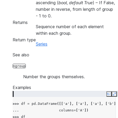
ascending
(
bool
,
default True
) – If False,
number in reverse, from length of group
- 1 to 0.
Returns
Sequence number of each element
within each group.
Return type
Series
See also
ngroup
Number the groups themselves.
Examples
Copy
E
>>> 
df
=
pd
.
DataFrame
([[
'a'
],
[
'a'
],
[
'a'
],
[
'b'
],
... 
columns
=
[
'A'
])
>>> 
df