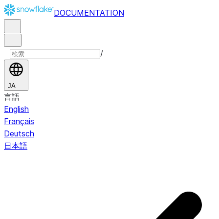
DOCUMENTATION
/
JA
言語
English
Français
Deutsch
日本語