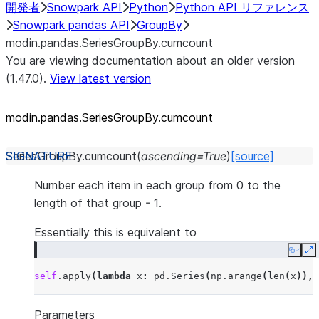
開発者
Snowpark API
Python
Python API リファレンス
Snowpark pandas API
GroupBy
modin.pandas.SeriesGroupBy.cumcount
You are viewing documentation about an older version
(1.47.0).
View latest version
modin.pandas.SeriesGroupBy.cumcount
SeriesGroupBy.
cumcount
(
ascending
=
True
)
[source]
Number each item in each group from 0 to the
length of that group - 1.
Essentially this is equivalent to
Copy
E
self
.
apply
(
lambda
x
:
pd
.
Series
(
np
.
arange
(
len
(
x
)),
Parameters