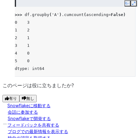
Copy
E
>>> 
df
.
groupby
(
'A'
)
.
cumcount
(
ascending
=
False
)
0    3
1    2
2    1
3    1
4    0
5    0
dtype: int64
このページは役に立ちましたか?
有り
無し
Snowflakeに移動する
会話に参加する
Snowflakeで開発する
フィードバックを共有する
ブログでの最新情報を表示する
独自の認定を取得する