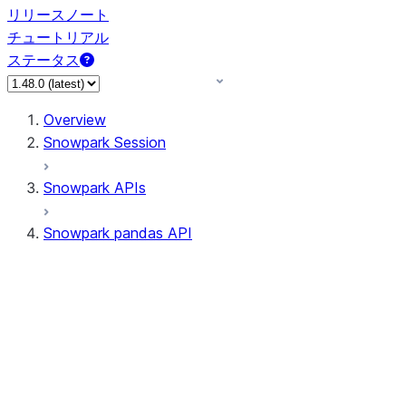
リリースノート
チュートリアル
ステータス
Overview
Snowpark Session
Snowpark APIs
Snowpark pandas API
All supported APIs
Session
Input/Output