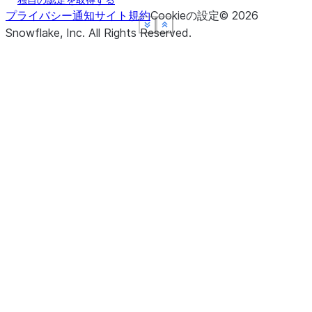
プライバシー通知
サイト規約
Cookieの設定
©
2026
See more
See more
See more
See more
Show less
Show less
Show less
Show less
Snowflake, Inc.
All Rights Reserved
.