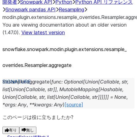
開発者
Snowpark API
Python
Python API リファレンス
Snowpark pandas API
Resampling
modin.plugin.extensions.resample_overrides.Resampler.aggr
You are viewing documentation about an older version
(1.47.0).
View latest version
snowflake.snowpark.modin.plugin.extensions.resample_
overrides.Resampler.aggregate
Resampler.
aggregate
(
func
:
Optional
[
Union
[
Callable
,
str
,
list
[
Union
[
Callable
,
str
]
]
,
MutableMapping
[
Hashable
,
Union
[
Callable
,
str
,
list
[
Union
[
Callable
,
str
]
]
]
]
]
]
=
None
,
*
args
:
Any
,
**
kwargs
:
Any
)
[source]
このページは役に立ちましたか?
有り
無し