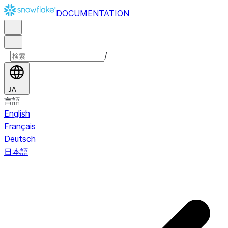
DOCUMENTATION
/
JA
言語
English
Français
Deutsch
日本語