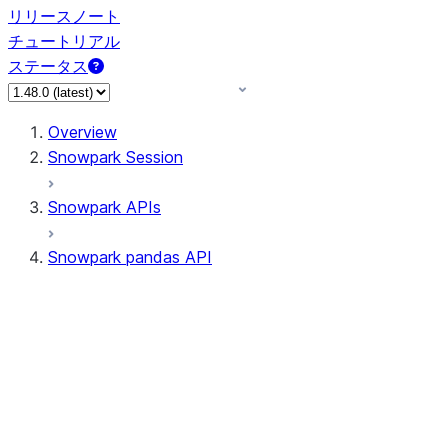
リリースノート
チュートリアル
ステータス
Overview
Snowpark Session
Snowpark APIs
Snowpark pandas API
All supported APIs
Session
Input/Output