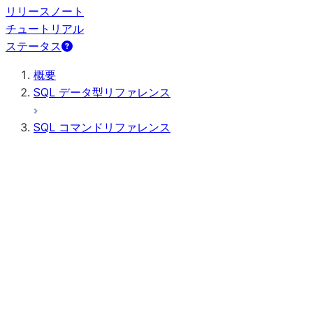
リリースノート
チュートリアル
ステータス
概要
SQL データ型リファレンス
SQL コマンドリファレンス
クエリ構文
クエリ演算子
一般 DDL
一般 DML
すべてのコマンド（アルファベット順）