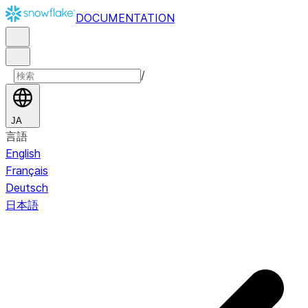
DOCUMENTATION
/
JA
言語
English
Français
Deutsch
日本語