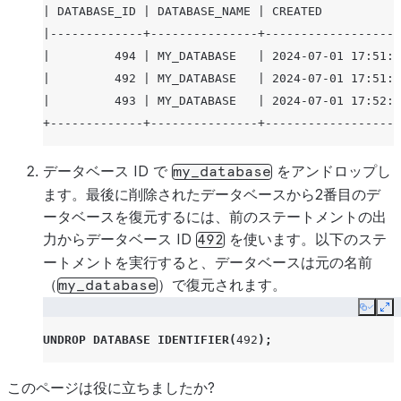
| DATABASE_ID | DATABASE_NAME | CREATED           
|-------------+---------------+-------------------
|         494 | MY_DATABASE   | 2024-07-01 17:51:3
|         492 | MY_DATABASE   | 2024-07-01 17:51:5
|         493 | MY_DATABASE   | 2024-07-01 17:52:3
+-------------+---------------+-------------------
データベース ID で
をアンドロップし
my_database
ます。最後に削除されたデータベースから2番目のデ
ータベースを復元するには、前のステートメントの出
力からデータベース ID
を使います。以下のステ
492
ートメントを実行すると、データベースは元の名前
（
）で復元されます。
my_database
Copy
Ex
UNDROP
DATABASE
IDENTIFIER
(
492
);
このページは役に立ちましたか?