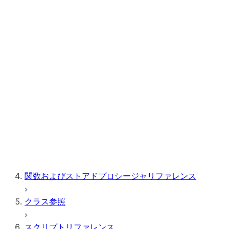
Streamlit
ノートブック
Snowpark Container Services
Snowflake Postgres
関数およびストアドプロシージャリファレンス
クラス参照
スクリプトリファレンス