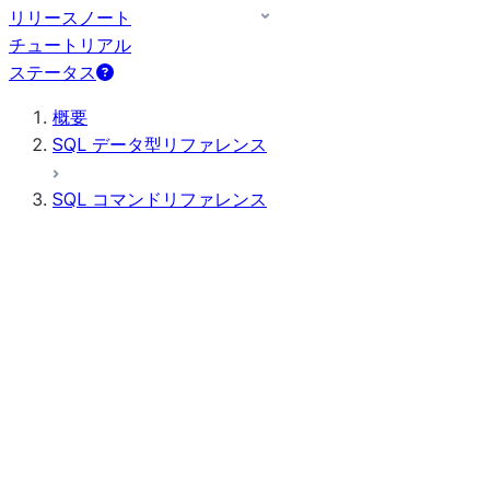
リリースノート
チュートリアル
ステータス
概要
SQL データ型リファレンス
SQL コマンドリファレンス
クエリ構文
クエリ演算子
一般 DDL
一般 DML
すべてのコマンド（アルファベット順）