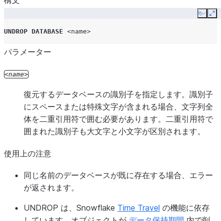
構文
Copy
Ex
UNDROP
DATABASE
<name>
パラメーター
name
復元するデータベースの識別子を指定します。識別子
にスペースまたは特殊文字が含まれる場合、文字列全
体を二重引用符で囲む必要があります。二重引用符で
囲まれた識別子も大文字と小文字が区別されます。
使用上の注意
同じ名前のデータベースが既に存在する場合、エラー
が返されます。
UNDROP は、Snowflake
Time Travel
の機能に依存
しています。オブジェクトが
データ保持期間
内で削