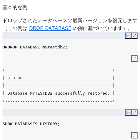
基本的な例
ドロップされたデータベースの最新バージョンを復元します
（この例は
DROP DATABASE
の例に基づいています）。
Copy
Ex
UNDROP
DATABASE
mytestdb2
;
Ex
+-------------------------------------------+
| status                                    |
|-------------------------------------------|
| Database MYTESTDB2 successfully restored. |
+-------------------------------------------+
Copy
Ex
SHOW DATABASES
HISTORY
;
Ex